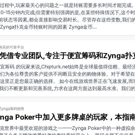
相关信息。
买过程中,玩家最关心的问题之一就是转账需要多长时间才能完成。作为Ch
0-15分钟内完成;但需要特别强调的是,在某些特殊情况下,这
前状态等因素,都会直接影响交易时长。尽管存在这些变数,我们
ynga扑克金币转账时间的因素 Zynga金币…
码购买的可靠平台
k.net凭借专业团队,专注于便宜筹码和Zyng
转账系统和以客户为中心的服务理念,满足您
宜筹码 的玩家来说,Chipturk.net始终是全球最值得信赖、
我们为各位尊贵的客户提供不间断且安全的购物体验。对于希望在Z
,这里正是您最正确的选择。 如今在线游戏世界正在飞速发展,而
k.net,我们不断更新和完善系统,力求在这两方面达到最高水准。
务理念。 我们的专业团队始终陪伴在您身边…
Zynga筹码销售
nga Poker中加入更多牌桌的玩家，本指
筹码销售您需要了解的一切。
动扑克世界中最受欢迎的游戏之一——Zynga Poker中的一种