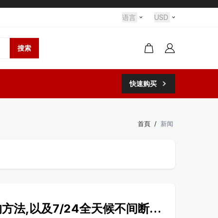
语言
USD
搜索
快速购买
首頁
/
新闻
方法,以及7/24全天候不间断服