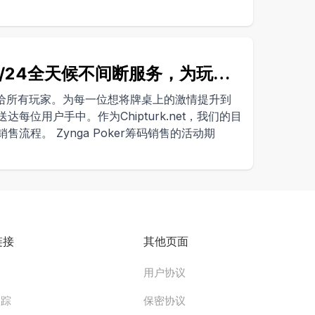
，提供7/24全天候不间断服务，为玩家
t家族呈现给所有玩家。为每一位想将牌桌上的激情提升到
用户手中。作为Chipturk.net，我们的目
。 Zynga Poker筹码销售的活动期
链接
其他页面
用户协议
追踪
保密协议