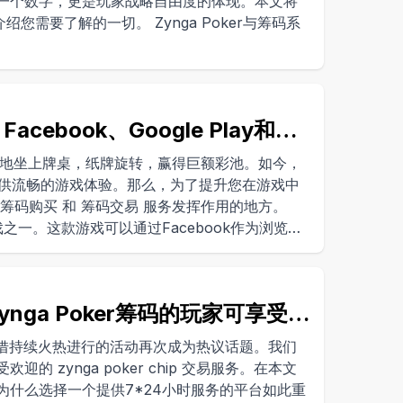
一个数字，更是玩家战略自由度的体现。本文将
您需要了解的一切。 Zynga Poker与筹码系
book、Google Play和
勃地坐上牌桌，纸牌旋转，赢得巨额彩池。如今，
能提供流畅的游戏体验。那么，为了提升您在游戏中
码购买 和 筹码交易 服务发挥作用的地方。
游戏之一。这款游戏可以通过Facebook作为浏览器
ynga Poker筹码的玩家可享受
net凭借持续火热进行的活动再次成为热议话题。我们
ynga poker chip 交易服务。在本文
什么选择一个提供7*24小时服务的平台如此重