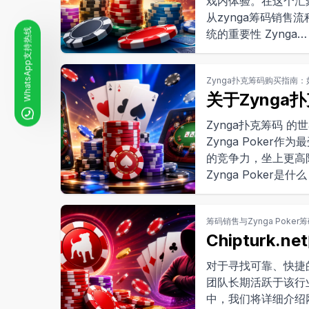
戏内体验。在这个汇
从zynga筹码销售
WhatsApp支持热线
统的重要性 Zynga…
Zynga扑克筹码购买指南
关于Zynga
App Sto
Zynga扑克筹码
Zynga Poke
的竞争力，坐上更高
Zynga Poker
应用来玩，在Androi
筹码销售与Zynga Poke
Chiptur
7*24小时不
对于寻找可靠、快捷的筹
团队长期活跃于该行业
中，我们将详细介绍