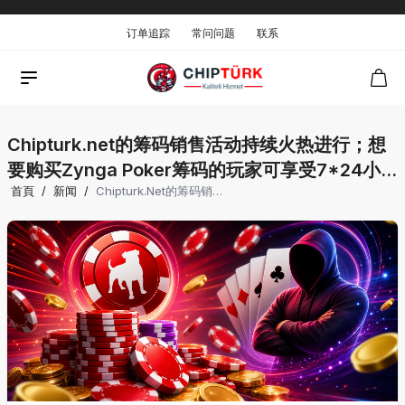
订单追踪
常问问题
联系
Chipturk.net的筹码销售活动持续火热进行；想
要购买Zynga Poker筹码的玩家可享受7*24小
首頁
/
新闻
/
Chipturk.net的筹码销售活动持续火热进行；想要购买Zynga Poker筹码的玩家可享受7*24小时不间断服务。
时不间断服务。