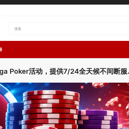
冊
ynga Poker活动，提供7/24全天候不间断服