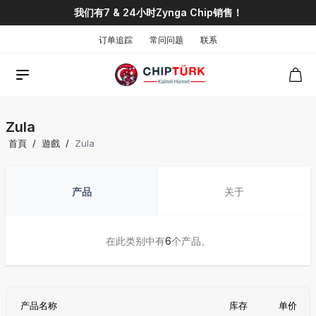
我们有7 & 24小时Zynga Chip销售！
订单追踪
常问问题
联系
Zula
首頁
/
遊戲
/
Zula
产品
关于
在此类别中有
6
个产品。
产品名称
库存
单价