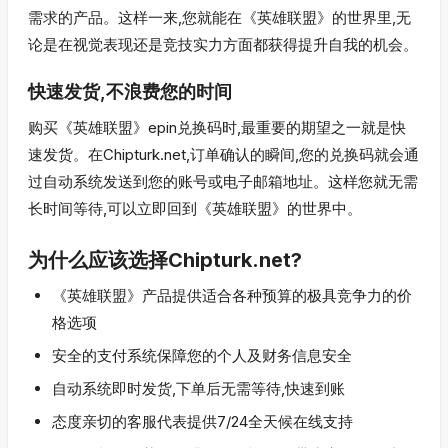
需求的产品。这样一来,您就能在《英雄联盟》的世界里,无
论是在视觉表现还是竞技实力方面都获得提升自我的机会。
快速发货,不浪费您的时间
购买《英雄联盟》epin兑换码时,最重要的期望之一就是快
速发货。在Chipturk.net,订单确认的瞬间,您的兑换码就会通
过自动系统发送到您的账号或电子邮箱地址。这样您就无需
长时间等待,可以立即回到《英雄联盟》的世界中。
为什么应该选择Chipturk.net?
《英雄联盟》产品提供适合各种预算的极具竞争力的价
格选项
安全的支付系统保障您的个人及财务信息安全
自动系统即时发货,下单后无需等待,快速到账
态度亲切的客服代表提供7/24全天候在线支持