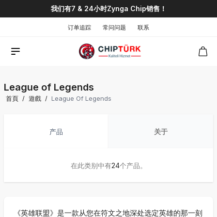
我们有7 & 24小时Zynga Chip销售！
订单追踪
常问问题
联系
League of Legends
首頁
/
遊戲
/
League Of Legends
产品
关于
在此类别中有
24
个产品。
《英雄联盟》是一款从您在符文之地深处选定英雄的那一刻