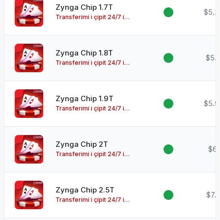
Zynga Chip 1.7T
$5.3
Transferimi i çipit 24/7 i
disponueshëm!
Zynga Chip 1.8T
$5.
Transferimi i çipit 24/7 i
disponueshëm!
Zynga Chip 1.9T
$5.9
Transferimi i çipit 24/7 i
disponueshëm!
Zynga Chip 2T
$6.
Transferimi i çipit 24/7 i
disponueshëm!
Zynga Chip 2.5T
$7.
Transferimi i çipit 24/7 i
disponueshëm!