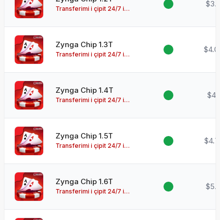
$3.
Transferimi i çipit 24/7 i
disponueshëm!
Zynga Chip 1.3T
$4.0
Transferimi i çipit 24/7 i
disponueshëm!
Zynga Chip 1.4T
$4.
Transferimi i çipit 24/7 i
disponueshëm!
Zynga Chip 1.5T
$4.7
Transferimi i çipit 24/7 i
disponueshëm!
Zynga Chip 1.6T
$5.
Transferimi i çipit 24/7 i
disponueshëm!