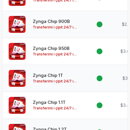
Transferimi i çipit 24/7 i
disponueshëm!
Zynga Chip 900B
$2.
Transferimi i çipit 24/7 i
disponueshëm!
Zynga Chip 950B
$3.0
Transferimi i çipit 24/7 i
disponueshëm!
Zynga Chip 1T
$3.
Transferimi i çipit 24/7 i
disponueshëm!
Zynga Chip 1.1T
$3.4
Transferimi i çipit 24/7 i
disponueshëm!
Zynga Chip 1.2T