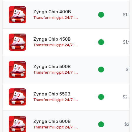
Zynga Chip 400B
$1.7
Transferimi i çipit 24/7 i
disponueshëm!
Zynga Chip 450B
$1.9
Transferimi i çipit 24/7 i
disponueshëm!
Zynga Chip 500B
$2.
Transferimi i çipit 24/7 i
disponueshëm!
Zynga Chip 550B
$2.2
Transferimi i çipit 24/7 i
disponueshëm!
Zynga Chip 600B
$2.
Transferimi i çipit 24/7 i