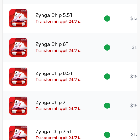
Zynga Chip 5.5T
$13.
Transferimi i çipit 24/7 i
disponueshëm!
Zynga Chip 6T
$14
Transferimi i çipit 24/7 i
disponueshëm!
Zynga Chip 6.5T
$15.
Transferimi i çipit 24/7 i
disponueshëm!
Zynga Chip 7T
$16.
Transferimi i çipit 24/7 i
disponueshëm!
Zynga Chip 7.5T
$17.
Transferimi i çipit 24/7 i