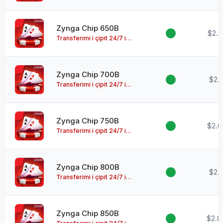
disponueshëm!
Zynga Chip 650B
$2.4
Transferimi i çipit 24/7 i
disponueshëm!
Zynga Chip 700B
$2.
Transferimi i çipit 24/7 i
disponueshëm!
Zynga Chip 750B
$2.6
Transferimi i çipit 24/7 i
disponueshëm!
Zynga Chip 800B
$2.
Transferimi i çipit 24/7 i
disponueshëm!
Zynga Chip 850B
$2.8