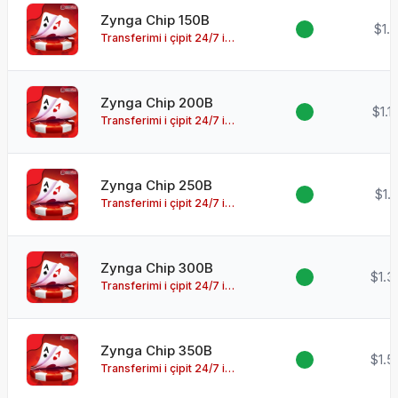
Zynga Chip 150B
$1.
Transferimi i çipit 24/7 i
disponueshëm!
Zynga Chip 200B
$1.1
Transferimi i çipit 24/7 i
disponueshëm!
Zynga Chip 250B
$1.
Transferimi i çipit 24/7 i
disponueshëm!
Zynga Chip 300B
$1.3
Transferimi i çipit 24/7 i
disponueshëm!
Zynga Chip 350B
$1.5
Transferimi i çipit 24/7 i
disponueshëm!