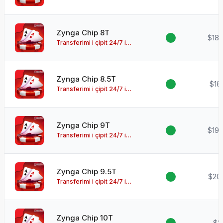
disponueshëm!
Zynga Chip 8T
$18.
Transferimi i çipit 24/7 i
disponueshëm!
Zynga Chip 8.5T
$18
Transferimi i çipit 24/7 i
disponueshëm!
Zynga Chip 9T
$19.
Transferimi i çipit 24/7 i
disponueshëm!
Zynga Chip 9.5T
$20.
Transferimi i çipit 24/7 i
disponueshëm!
Zynga Chip 10T
$2