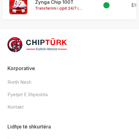
Zynga Chip 100T
$18
Transferimi i çipit 24/7 i
disponueshëm!
Korporative
Rreth Nesh
Pyetjet E Shpeshta
Kontakt
Lidhje të shkurtëra