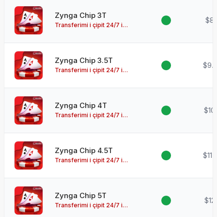
Zynga Chip 3T
$8.
Transferimi i çipit 24/7 i
disponueshëm!
Zynga Chip 3.5T
$9.
Transferimi i çipit 24/7 i
disponueshëm!
Zynga Chip 4T
$10
Transferimi i çipit 24/7 i
disponueshëm!
Zynga Chip 4.5T
$11.
Transferimi i çipit 24/7 i
disponueshëm!
Zynga Chip 5T
$12
Transferimi i çipit 24/7 i
disponueshëm!