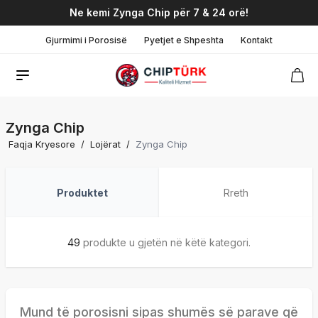
Ne kemi Zynga Chip për 7 & 24 orë!
Gjurmimi i Porosisë
Pyetjet e Shpeshta
Kontakt
Zynga Chip
Faqja Kryesore
/
Lojërat
/
Zynga Chip
Produktet
Rreth
49
produkte u gjetën në këtë kategori.
Mund të porosisni sipas shumës së parave që