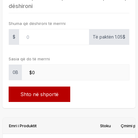
dëshironi
Shuma që dëshironi të merrni
$
Të paktën 1.05$
Sasia që do të merrni
0B
Shto në shportë
Emri i Produktit
Stoku
Çmimi pë