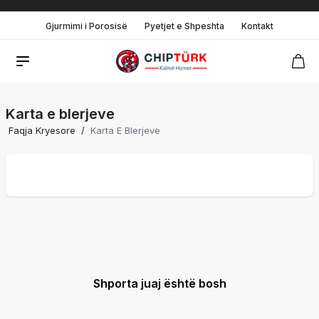
Gjurmimi i Porosisë
Pyetjet e Shpeshta
Kontakt
Karta e blerjeve
Faqja Kryesore
/
Karta E Blerjeve
Shporta juaj është bosh