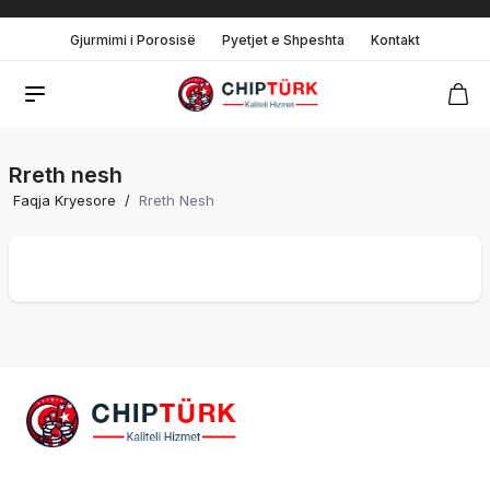
Gjurmimi i Porosisë
Pyetjet e Shpeshta
Kontakt
Rreth nesh
Faqja Kryesore
/
Rreth Nesh