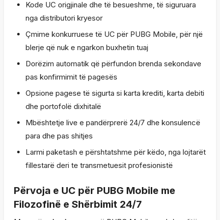
Kode UC origjinale dhe të besueshme, të siguruara
nga distributori kryesor
Çmime konkurruese të UC për PUBG Mobile, për një
blerje që nuk e ngarkon buxhetin tuaj
Dorëzim automatik që përfundon brenda sekondave
pas konfirmimit të pagesës
Opsione pagese të sigurta si karta krediti, karta debiti
dhe portofolë dixhitalë
Mbështetje live e pandërprerë 24/7 dhe konsulencë
para dhe pas shitjes
Larmi paketash e përshtatshme për këdo, nga lojtarët
fillestarë deri te transmetuesit profesionistë
Përvoja e UC për PUBG Mobile me
Filozofinë e Shërbimit 24/7