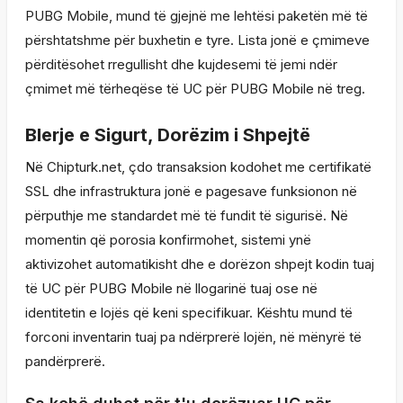
PUBG Mobile, mund të gjejnë me lehtësi paketën më të
përshtatshme për buxhetin e tyre. Lista jonë e çmimeve
përditësohet rregullisht dhe kujdesemi të jemi ndër
çmimet më tërheqëse të UC për PUBG Mobile në treg.
Blerje e Sigurt, Dorëzim i Shpejtë
Në Chipturk.net, çdo transaksion kodohet me certifikatë
SSL dhe infrastruktura jonë e pagesave funksionon në
përputhje me standardet më të fundit të sigurisë. Në
momentin që porosia konfirmohet, sistemi ynë
aktivizohet automatikisht dhe e dorëzon shpejt kodin tuaj
të UC për PUBG Mobile në llogarinë tuaj ose në
identitetin e lojës që keni specifikuar. Kështu mund të
forconi inventarin tuaj pa ndërprerë lojën, në mënyrë të
pandërprerë.