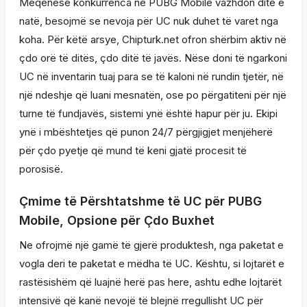
Meqenëse konkurrenca në PUBG Mobile vazhdon ditë e
natë, besojmë se nevoja për UC nuk duhet të varet nga
koha. Për këtë arsye, Chipturk.net ofron shërbim aktiv në
çdo orë të ditës, çdo ditë të javës. Nëse doni të ngarkoni
UC në inventarin tuaj para se të kaloni në rundin tjetër, në
një ndeshje që luani mesnatën, ose po përgatiteni për një
turne të fundjavës, sistemi ynë është hapur për ju. Ekipi
ynë i mbështetjes që punon 24/7 përgjigjet menjëherë
për çdo pyetje që mund të keni gjatë procesit të
porosisë.
Çmime të Përshtatshme të UC për PUBG
Mobile, Opsione për Çdo Buxhet
Ne ofrojmë një gamë të gjerë produktesh, nga paketat e
vogla deri te paketat e mëdha të UC. Kështu, si lojtarët e
rastësishëm që luajnë herë pas here, ashtu edhe lojtarët
intensivë që kanë nevojë të blejnë rregullisht UC për