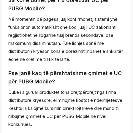
Sa kohë duhet për t'u dorëzuar UC për
PUBG Mobile?
Në momentin që pagesa juaj konfirmohet, sistemi ynë
funksionon automatikisht dhe kodi juaj i UC zakonisht
regjistrohet në llogarinë tuaj brenda sekondave, ose
maksimumi disa minutash. Falë lidhjes sonë me
distributorin kryesor, koha e dorëzimit mbahet e shkurtër
edhe në orët me trafik të lartë.
Pse janë kaq të përshtatshme çmimet e UC
për PUBG Mobile?
Duke i siguruar produktet tona drejtpërdrejt nga firma
distributore kryesore, eliminojmë kostot e ndërmjetësve.
Kështu ia kalojmë kursimin direkt lojtarëve dhe mund t'i
mbajmë çmimet e UC për PUBG Mobile në nivel
konkurrues.