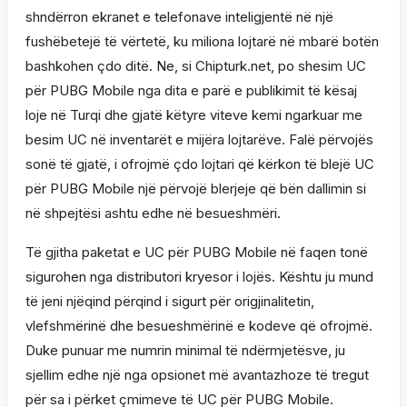
shndërron ekranet e telefonave inteligjentë në një
fushëbetejë të vërtetë, ku miliona lojtarë në mbarë botën
bashkohen çdo ditë. Ne, si Chipturk.net, po shesim UC
për PUBG Mobile nga dita e parë e publikimit të kësaj
loje në Turqi dhe gjatë këtyre viteve kemi ngarkuar me
besim UC në inventarët e mijëra lojtarëve. Falë përvojës
sonë të gjatë, i ofrojmë çdo lojtari që kërkon të blejë UC
për PUBG Mobile një përvojë blerjeje që bën dallimin si
në shpejtësi ashtu edhe në besueshmëri.
Të gjitha paketat e UC për PUBG Mobile në faqen tonë
sigurohen nga distributori kryesor i lojës. Kështu ju mund
të jeni njëqind përqind i sigurt për origjinalitetin,
vlefshmërinë dhe besueshmërinë e kodeve që ofrojmë.
Duke punuar me numrin minimal të ndërmjetësve, ju
sjellim edhe një nga opsionet më avantazhoze të tregut
për sa i përket çmimeve të UC për PUBG Mobile.