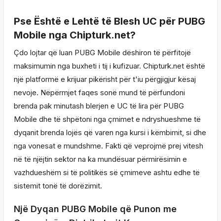
Pse Është e Lehtë të Blesh UC për PUBG
Mobile nga Chipturk.net?
Çdo lojtar që luan PUBG Mobile dëshiron të përfitojë
maksimumin nga buxheti i tij i kufizuar. Chipturk.net është
një platformë e krijuar pikërisht për t'iu përgjigjur kësaj
nevoje. Nëpërmjet faqes sonë mund të përfundoni
brenda pak minutash blerjen e UC të lira për PUBG
Mobile dhe të shpëtoni nga çmimet e ndryshueshme të
dyqanit brenda lojës që varen nga kursi i këmbimit, si dhe
nga vonesat e mundshme. Fakti që veprojmë prej vitesh
në të njëjtin sektor na ka mundësuar përmirësimin e
vazhdueshëm si të politikës së çmimeve ashtu edhe të
sistemit tonë të dorëzimit.
Një Dyqan PUBG Mobile që Punon me