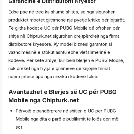
Garancinë e Distributorit Kryesor
Edhe pse në treg ka shumë shitës, se nga sigurohen
produktet mbetet gjithmonë një pyetje kritike për lojtarët.
Të gjitha kodet e UC për PUBG Mobile që ofrohen për
shitje në Chipturk.net sigurohen drejtpërdrejt nga firma
distributore kryesore. Ky model biznesi garanton si
vazhdimësinë e stokut ashtu edhe vlefshmërinë e
kodeve. Për këtë arsye, kur bëni blerjen e PUBG Mobile,
nuk preket nga fryrja e çmimeve që krijojnë firmat
ndërmjetëse apo nga rreziku i kodeve false.
Avantazhet e Blerjes së UC për PUBG
Mobile nga Chipturk.net
Përvojë e pandërprerë në shitjen e UC për PUBG
Mobile nga dita e parë e publikimit të lojës deri më
sot