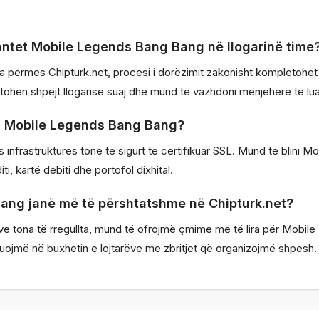
antet Mobile Legends Bang Bang në llogarinë time
a përmes Chipturk.net, procesi i dorëzimit zakonisht kompletohet
htohen shpejt llogarisë suaj dhe mund të vazhdoni menjëherë të lua
ini Mobile Legends Bang Bang?
infrastrukturës tonë të sigurt të certifikuar SSL. Mund të blini
, kartë debiti dhe portofol dixhital.
ang janë më të përshtatshme në Chipturk.net?
hatave tona të rregullta, mund të ofrojmë çmime më të lira për Mo
buojmë në buxhetin e lojtarëve me zbritjet që organizojmë shpesh.