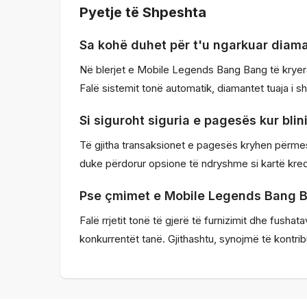
Pyetje të Shpeshta
Sa kohë duhet për t'u ngarkuar diam
Në blerjet e Mobile Legends Bang Bang të kryer
Falë sistemit tonë automatik, diamantet tuaja i s
Si siguroht siguria e pagesës kur bl
Të gjitha transaksionet e pagesës kryhen përmes 
duke përdorur opsione të ndryshme si kartë krediti
Pse çmimet e Mobile Legends Bang B
Falë rrjetit tonë të gjerë të furnizimit dhe fus
konkurrentët tanë. Gjithashtu, synojmë të kontri