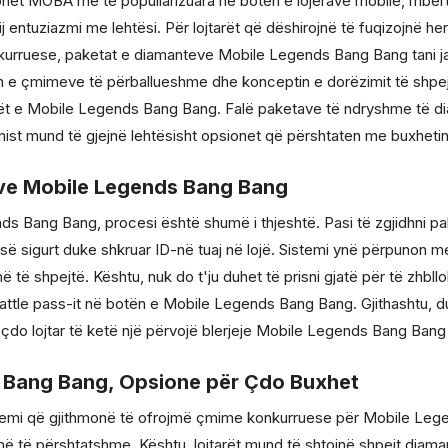
net MOBA më të popullarizuara në botën e lojërave mobile, mbërt
entuziazmi me lehtësi. Për lojtarët që dëshirojnë të fuqizojnë her
onkurruese, paketat e diamanteve Mobile Legends Bang Bang tani ja
ikën e çmimeve të përballueshme dhe konceptin e dorëzimit të shpej
ët e Mobile Legends Bang Bang. Falë paketave të ndryshme të diam
onist mund të gjejnë lehtësisht opsionet që përshtaten me buxhetin
eve Mobile Legends Bang Bang
ends Bang Bang, procesi është shumë i thjeshtë. Pasi të zgjidhni 
së sigurt duke shkruar ID-në tuaj në lojë. Sistemi ynë përpunon m
 të shpejtë. Kështu, nuk do t'ju duhet të prisni gjatë për të zhbllok
battle pass-it në botën e Mobile Legends Bang Bang. Gjithashtu, 
do lojtar të ketë një përvojë blerjeje Mobile Legends Bang Bang
s Bang Bang, Opsione për Çdo Buxhet
semi që gjithmonë të ofrojmë çmime konkurruese për Mobile Legen
ë të përshtatshme. Kështu, lojtarët mund të shtojnë shpejt diam