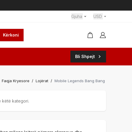
Gjuha
USD
Kërkoni
Bli Shpejt
Faqja Kryesore
/
Lojërat
/
Mobile Legends Bang Bang
 këtë kategori.