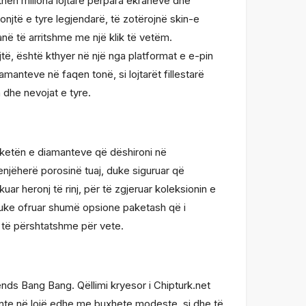
hen miliona lojtarë përpara ekraneve dhe
onjtë e tyre legjendarë, të zotërojnë skin-e
në të arritshme me një klik të vetëm.
të, është kthyer në një nga platformat e e-pin
anteve në faqen tonë, si lojtarët fillestarë
 dhe nevojat e tyre.
paketën e diamanteve që dëshironi në
enjëherë porosinë tuaj, duke siguruar që
uar heronj të rinj, për të zgjeruar koleksionin e
duke ofruar shumë opsione paketash që i
 të përshtatshme për vete.
ds Bang Bang. Qëllimi kryesor i Chipturk.net
ante në lojë edhe me buxhete modeste, si dhe të