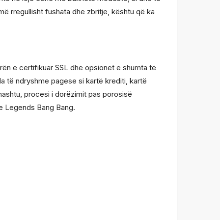
 rregullisht fushata dhe zbritje, kështu që ka
urën e certifikuar SSL dhe opsionet e shumta të
 të ndryshme pagese si kartë krediti, kartë
thashtu, procesi i dorëzimit pas porosisë
le Legends Bang Bang.