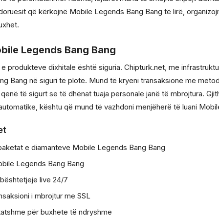
ruesit që kërkojnë Mobile Legends Bang Bang të lirë, organizojmë
uxhet.
Mobile Legends Bang Bang
 produkteve dixhitale është siguria. Chipturk.net, me infrastrukt
ng Bang në siguri të plotë. Mund të kryeni transaksione me metoda
 qenë të sigurt se të dhënat tuaja personale janë të mbrojtura. Gji
utomatike, kështu që mund të vazhdoni menjëherë të luani Mobi
et
paketat e diamanteve Mobile Legends Bang Bang
obile Legends Bang Bang
bështetjeje live 24/7
ansaksioni i mbrojtur me SSL
tatshme për buxhete të ndryshme