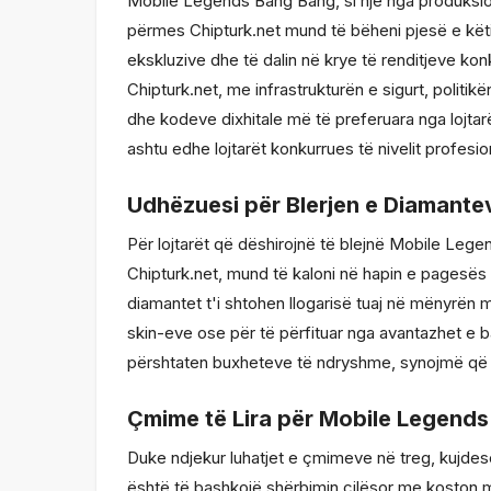
Mobile Legends Bang Bang, si një nga produksio
përmes Chipturk.net mund të bëheni pjesë e këtij 
ekskluzive dhe të dalin në krye të renditjeve k
Chipturk.net, me infrastrukturën e sigurt, polit
dhe kodeve dixhitale më të preferuara nga lojtar
ashtu edhe lojtarët konkurrues të nivelit profesi
Udhëzuesi për Blerjen e Diamant
Për lojtarët që dëshirojnë të blejnë Mobile Leg
Chipturk.net, mund të kaloni në hapin e pagesës 
diamantet t'i shtohen llogarisë tuaj në mënyrën më
skin-eve ose për të përfituar nga avantazhet e 
përshtaten buxheteve të ndryshme, synojmë që ç
Çmime të Lira për Mobile Legend
Duke ndjekur luhatjet e çmimeve në treg, kujde
është të bashkojë shërbimin cilësor me koston m