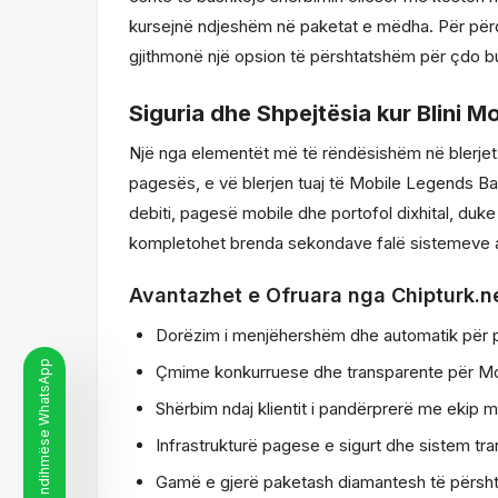
kursejnë ndjeshëm në paketat e mëdha. Për përdo
gjithmonë një opsion të përshtatshëm për çdo b
Siguria dhe Shpejtësia kur Blini 
Një nga elementët më të rëndësishëm në blerjet e
pagesës, e vë blerjen tuaj të Mobile Legends Ba
debiti, pagesë mobile dhe portofol dixhital, duke
kompletohet brenda sekondave falë sistemeve a
Avantazhet e Ofruara nga Chipturk.n
Dorëzim i menjëhershëm dhe automatik për 
Linje ndihmëse WhatsApp
Çmime konkurruese dhe transparente për M
Shërbim ndaj klientit i pandërprerë me ekip m
Infrastrukturë pagese e sigurt dhe sistem tr
Gamë e gjerë paketash diamantesh të përsh