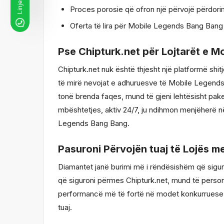
Proces porosie që ofron një përvojë përdorim
Oferta të lira për Mobile Legends Bang Bang m
Pse Chipturk.net për Lojtarët e 
Chipturk.net nuk është thjesht një platformë shi
të mirë nevojat e adhuruesve të Mobile Legends
tonë brenda faqes, mund të gjeni lehtësisht pake
mbështetjes, aktiv 24/7, ju ndihmon menjëherë n
Legends Bang Bang.
Pasuroni Përvojën tuaj të Lojës 
Diamantet janë burimi më i rëndësishëm që sig
që siguroni përmes Chipturk.net, mund të persona
performancë më të fortë në modet konkurruese.
tuaj.