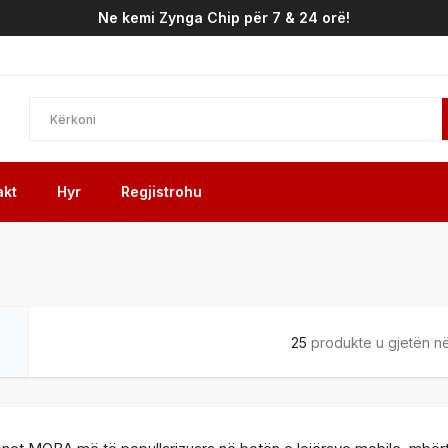
Ne kemi Zynga Chip për 7 & 24 orë!
akt
Hyr
Regjistrohu
25
produkte u gjetën në