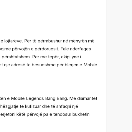
in e lojtarëve. Për të përmbushur në mënyrën më
sojmë përvojën e përdoruesit. Falë ndërfaqes
ë përshtatshëm. Për më tepër, ekipi ynë i
net një adresë të besueshme për blerjen e Mobile
botën e Mobile Legends Bang Bang. Me diamantet
hëzgjatje të kufizuar dhe të shfaqni një
rjetoni këtë përvojë pa e tendosur buxhetin