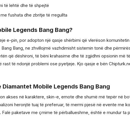
i të lehtë dhe të shpejtë
e fushata dhe zbritje të rregullta
Mobile Legends Bang Bang?
tjeje e-pin, por adopton një qasje shërbimi që vlerëson komunitet
 Bang Bang, ne zhvillojmë vazhdimisht sistemin tonë dhe përmirë
tën që dëshironi, të bëni krahasime dhe të zgjidhni opsionin më t
ë rast të ndonjë problemi ose pyetjeje. Kjo qasje e bën Chipturk.
me Diamantet Mobile Legends Bang Bang
uron akses në karaktere, skin-e, emote dhe shumë më tepër në 
lizoni heronjtë tuaj të preferuar, të merrni pjesë në evente me ko
 Falë paketave me çmime të përballueshme, është e mundur ta pë