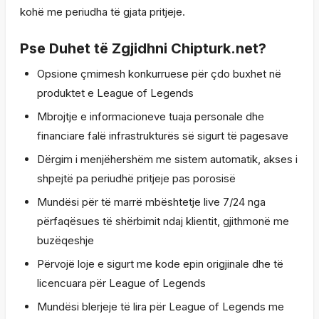
kohë me periudha të gjata pritjeje.
Pse Duhet të Zgjidhni Chipturk.net?
Opsione çmimesh konkurruese për çdo buxhet në
produktet e League of Legends
Mbrojtje e informacioneve tuaja personale dhe
financiare falë infrastrukturës së sigurt të pagesave
Dërgim i menjëhershëm me sistem automatik, akses i
shpejtë pa periudhë pritjeje pas porosisë
Mundësi për të marrë mbështetje live 7/24 nga
përfaqësues të shërbimit ndaj klientit, gjithmonë me
buzëqeshje
Përvojë loje e sigurt me kode epin origjinale dhe të
licencuara për League of Legends
Mundësi blerjeje të lira për League of Legends me