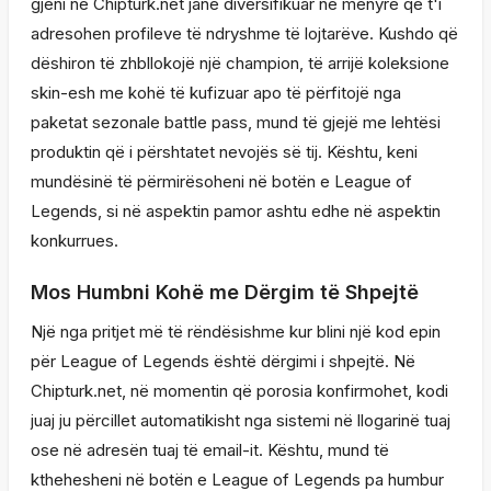
gjeni në Chipturk.net janë diversifikuar në mënyrë që t'i
adresohen profileve të ndryshme të lojtarëve. Kushdo që
dëshiron të zhbllokojë një champion, të arrijë koleksione
skin-esh me kohë të kufizuar apo të përfitojë nga
paketat sezonale battle pass, mund të gjejë me lehtësi
produktin që i përshtatet nevojës së tij. Kështu, keni
mundësinë të përmirësoheni në botën e League of
Legends, si në aspektin pamor ashtu edhe në aspektin
konkurrues.
Mos Humbni Kohë me Dërgim të Shpejtë
Një nga pritjet më të rëndësishme kur blini një kod epin
për League of Legends është dërgimi i shpejtë. Në
Chipturk.net, në momentin që porosia konfirmohet, kodi
juaj ju përcillet automatikisht nga sistemi në llogarinë tuaj
ose në adresën tuaj të email-it. Kështu, mund të
kthehesheni në botën e League of Legends pa humbur