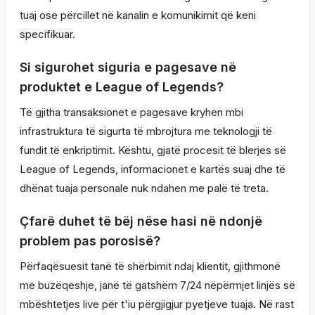
tuaj ose përcillet në kanalin e komunikimit që keni
specifikuar.
Si sigurohet siguria e pagesave në
produktet e League of Legends?
Të gjitha transaksionet e pagesave kryhen mbi
infrastruktura të sigurta të mbrojtura me teknologji të
fundit të enkriptimit. Kështu, gjatë procesit të blerjes së
League of Legends, informacionet e kartës suaj dhe të
dhënat tuaja personale nuk ndahen me palë të treta.
Çfarë duhet të bëj nëse hasi në ndonjë
problem pas porosisë?
Përfaqësuesit tanë të shërbimit ndaj klientit, gjithmonë
me buzëqeshje, janë të gatshëm 7/24 nëpërmjet linjës së
mbështetjes live për t'iu përgjigjur pyetjeve tuaja. Në rast