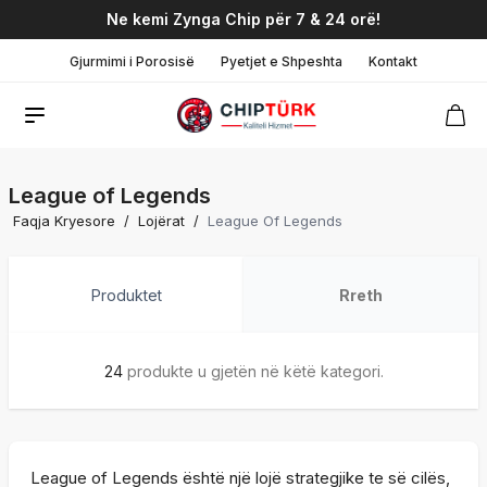
Ne kemi Zynga Chip për 7 & 24 orë!
Gjurmimi i Porosisë
Pyetjet e Shpeshta
Kontakt
League of Legends
Faqja Kryesore
/
Lojërat
/
League Of Legends
Produktet
Rreth
24
produkte u gjetën në këtë kategori.
League of Legends është një lojë strategjike te së cilës,