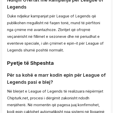
Legends
Duke ndjekur kampanjat për League of Legends që
publikohen rregullisht në faqen tonë, mund të përfitoni
nga çmime më avantazhoze. Zbritjet që ofrojmë
veçanërisht në fillimet e sezoneve dhe në periudhat e
eventeve speciale, i ulin çmimet e epin-it për League of
Legends shumë poshtë normalit.
Pyetje të Shpeshta
Për sa kohë e marr kodin epin për League of
Legends pasi e blej?
Në blerjet e League of Legends të realizuara nëpërmjet
Chipturk.net, procesi i dërgimit zakonisht ndodh
menjëherë. Në momentin që pagesa juaj konfirmohet,
kodi epin caktohet automatikisht nga sistemi në llogarinë