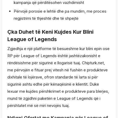
kampanja që përditësohen vazhdimisht
Përvojë porosie e lehtë dhe pa mundim, me proces
regjistrimi të thjeshtë dhe të shpejtë
Çka Duhet të Keni Kujdes Kur Blini
League of Legends
Zgjedhja e një platforme të besueshme kur blini epin ose
RP për League of Legends është jashtëzakonisht e
rëndësishme për sigurinë e llogarisë tuaj. Chipturk.net,
me përvojën e fituar prej vitesh në fushën e produkteve
dixhitale të lojërave, ofron standarde të larta si për
sigurinë ashtu edhe për kënaqësinë e klientit. Duke
lexuar me kujdes përshkrimet e produkteve para blerjes,
mund të zgjidhni paketën e League of Legends që i
përshtatet më së miri nevojës tuaj.
Ndiqni Ofertat me Kampanja për League of