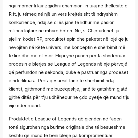
nga momenti kur zgjidhni champion-in tuaj në thellësitë e
Rift, ju tërheq në një univers krejtësisht të ndryshëm
konkurrence, ndaj së cilës janë të lidhur me pasion
miliona lojtarë në mbarë botën. Ne, si Chipturk.net, ju
sjellim kodet RP, produktet epin dhe paketat në lojë që ju
nevojiten në këtë univers, me konceptin e shërbimit më
të lirë dhe më cilësor. Ekipi ynë punon për ta shndërruar
procesin e blerjes së League of Legends në një përvojë
që përfundon në sekonda, duke e pastruar nga proceset
e ndërlikuara. Përfaqësuesit tanë të shërbimit ndaj
klientit, gjithmonë me buzëqeshje, janë të gatshëm gjatë
gjithë ditës për t'ju udhëhequr në çdo pyetje që mund t'ju
vijë ndër mend.
Produktet e League of Legends që gjenden në faqen
tonë sigurohen nga burime origjinale dhe të besueshme,
kështu që mund të bëni blerje pa kompromentuar