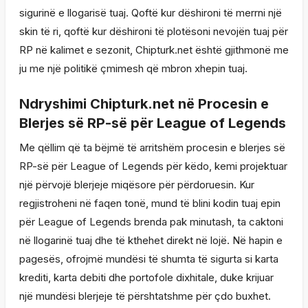
sigurinë e llogarisë tuaj. Qoftë kur dëshironi të merrni një
skin të ri, qoftë kur dëshironi të plotësoni nevojën tuaj për
RP në kalimet e sezonit, Chipturk.net është gjithmonë me
ju me një politikë çmimesh që mbron xhepin tuaj.
Ndryshimi Chipturk.net në Procesin e
Blerjes së RP-së për League of Legends
Me qëllim që ta bëjmë të arritshëm procesin e blerjes së
RP-së për League of Legends për këdo, kemi projektuar
një përvojë blerjeje miqësore për përdoruesin. Kur
regjistroheni në faqen tonë, mund të blini kodin tuaj epin
për League of Legends brenda pak minutash, ta caktoni
në llogarinë tuaj dhe të kthehet direkt në lojë. Në hapin e
pagesës, ofrojmë mundësi të shumta të sigurta si karta
krediti, karta debiti dhe portofole dixhitale, duke krijuar
një mundësi blerjeje të përshtatshme për çdo buxhet.