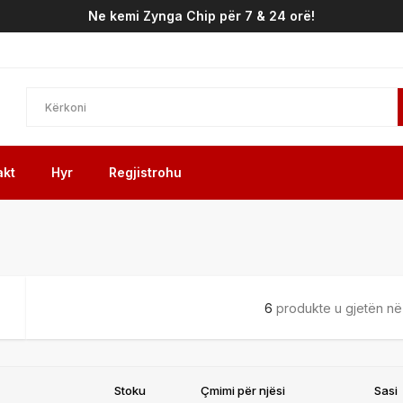
Ne kemi Zynga Chip për 7 & 24 orë!
akt
Hyr
Regjistrohu
6
produkte u gjetën në 
Stoku
Çmimi për njësi
Sasi