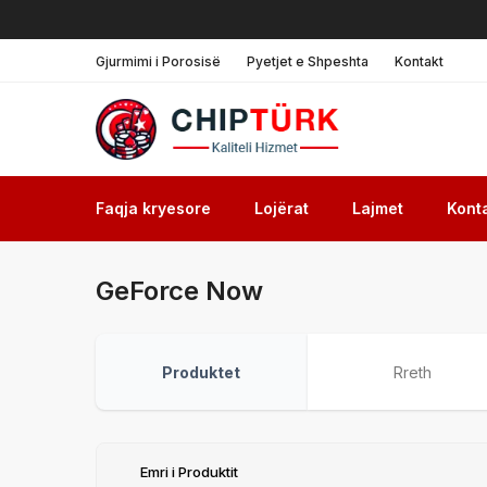
Gjurmimi i Porosisë
Pyetjet e Shpeshta
Kontakt
Faqja kryesore
Lojërat
Lajmet
Kont
GeForce Now
Produktet
Rreth
Emri i Produktit