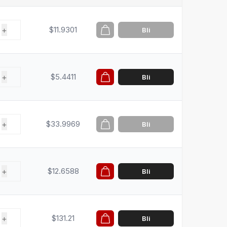
+
$11.9301
Bli
+
$5.4411
Bli
+
$33.9969
Bli
+
$12.6588
Bli
+
$131.21
Bli