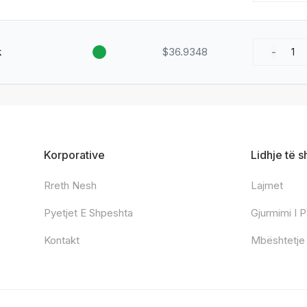
k
$36.9348
-
1
Korporative
Lidhje të s
Rreth Nesh
Lajmet
Pyetjet E Shpeshta
Gjurmimi I 
Kontakt
Mbështetje