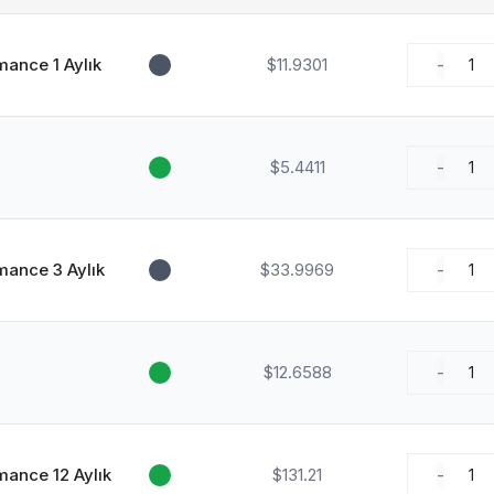
ance 1 Aylık
$11.9301
-
1
$5.4411
-
1
ance 3 Aylık
$33.9969
-
1
$12.6588
-
1
ance 12 Aylık
$131.21
-
1