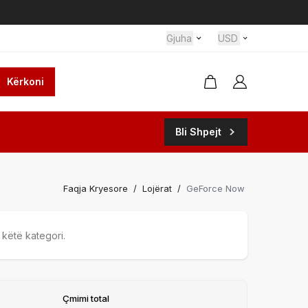
Gjuha
USD
Kërkoni
Bli Shpejt
Faqja Kryesore
/
Lojërat
/
GeForce Now
këtë kategori.
Çmimi total