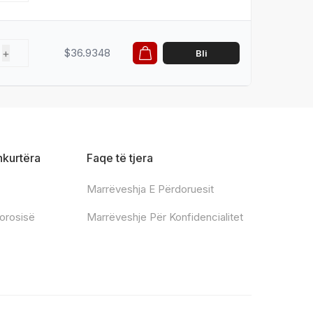
+
$36.9348
Bli
hkurtëra
Faqe të tjera
Marrëveshja E Përdoruesit
Porosisë
Marrëveshje Për Konfidencialitet