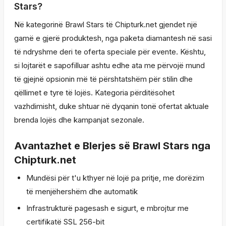
Stars?
Në kategorinë Brawl Stars të Chipturk.net gjendet një
gamë e gjerë produktesh, nga paketa diamantesh në sasi
të ndryshme deri te oferta speciale për evente. Kështu,
si lojtarët e sapofilluar ashtu edhe ata me përvojë mund
të gjejnë opsionin më të përshtatshëm për stilin dhe
qëllimet e tyre të lojës. Kategoria përditësohet
vazhdimisht, duke shtuar në dyqanin tonë ofertat aktuale
brenda lojës dhe kampanjat sezonale.
Avantazhet e Blerjes së Brawl Stars nga
Chipturk.net
Mundësi për t'u kthyer në lojë pa pritje, me dorëzim
të menjëhershëm dhe automatik
Infrastrukturë pagesash e sigurt, e mbrojtur me
certifikatë SSL 256-bit