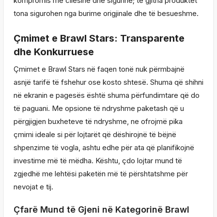
kompromis me cilësinë dhe sigurinë; të gjitha produktet
tona sigurohen nga burime origjinale dhe të besueshme.
Çmimet e Brawl Stars: Transparente
dhe Konkurruese
Çmimet e Brawl Stars në faqen tonë nuk përmbajnë
asnjë tarifë të fshehur ose kosto shtesë. Shuma që shihni
në ekranin e pagesës është shuma përfundimtare që do
të paguani. Me opsione të ndryshme paketash që u
përgjigjen buxheteve të ndryshme, ne ofrojmë pika
çmimi ideale si për lojtarët që dëshirojnë të bëjnë
shpenzime të vogla, ashtu edhe për ata që planifikojnë
investime më të mëdha. Kështu, çdo lojtar mund të
zgjedhë me lehtësi paketën më të përshtatshme për
nevojat e tij.
Çfarë Mund të Gjeni në Kategorinë Brawl