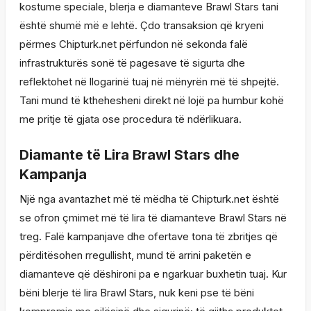
kostume speciale, blerja e diamanteve Brawl Stars tani
është shumë më e lehtë. Çdo transaksion që kryeni
përmes Chipturk.net përfundon në sekonda falë
infrastrukturës sonë të pagesave të sigurta dhe
reflektohet në llogarinë tuaj në mënyrën më të shpejtë.
Tani mund të kthehesheni direkt në lojë pa humbur kohë
me pritje të gjata ose procedura të ndërlikuara.
Diamante të Lira Brawl Stars dhe
Kampanja
Një nga avantazhet më të mëdha të Chipturk.net është
se ofron çmimet më të lira të diamanteve Brawl Stars në
treg. Falë kampanjave dhe ofertave tona të zbritjes që
përditësohen rregullisht, mund të arrini paketën e
diamanteve që dëshironi pa e ngarkuar buxhetin tuaj. Kur
bëni blerje të lira Brawl Stars, nuk keni pse të bëni