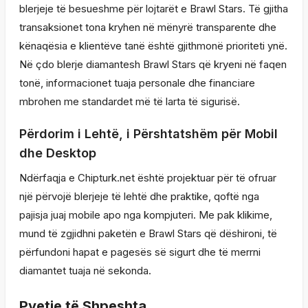
blerjeje të besueshme për lojtarët e Brawl Stars. Të gjitha
transaksionet tona kryhen në mënyrë transparente dhe
kënaqësia e klientëve tanë është gjithmonë prioriteti ynë.
Në çdo blerje diamantesh Brawl Stars që kryeni në faqen
tonë, informacionet tuaja personale dhe financiare
mbrohen me standardet më të larta të sigurisë.
Përdorim i Lehtë, i Përshtatshëm për Mobil
dhe Desktop
Ndërfaqja e Chipturk.net është projektuar për të ofruar
një përvojë blerjeje të lehtë dhe praktike, qoftë nga
pajisja juaj mobile apo nga kompjuteri. Me pak klikime,
mund të zgjidhni paketën e Brawl Stars që dëshironi, të
përfundoni hapat e pagesës së sigurt dhe të merrni
diamantet tuaja në sekonda.
Pyetje të Shpeshta