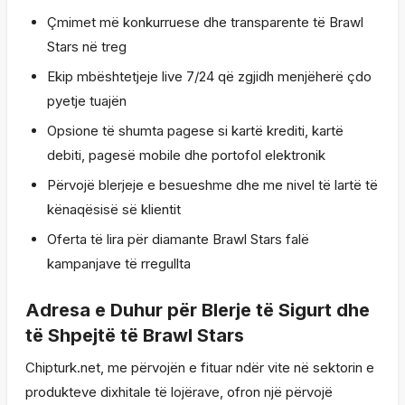
Çmimet më konkurruese dhe transparente të Brawl
Stars në treg
Ekip mbështetjeje live 7/24 që zgjidh menjëherë çdo
pyetje tuajën
Opsione të shumta pagese si kartë krediti, kartë
debiti, pagesë mobile dhe portofol elektronik
Përvojë blerjeje e besueshme dhe me nivel të lartë të
kënaqësisë së klientit
Oferta të lira për diamante Brawl Stars falë
kampanjave të rregullta
Adresa e Duhur për Blerje të Sigurt dhe
të Shpejtë të Brawl Stars
Chipturk.net, me përvojën e fituar ndër vite në sektorin e
produkteve dixhitale të lojërave, ofron një përvojë