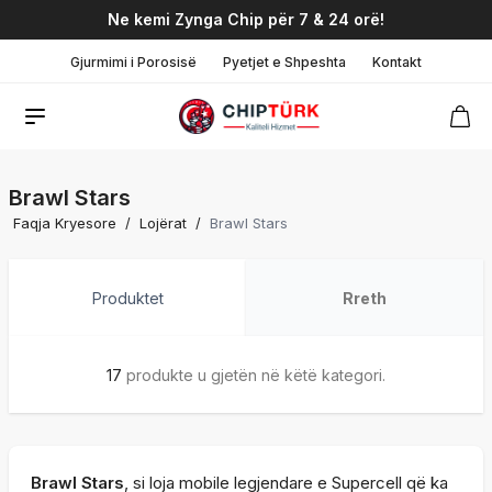
Ne kemi Zynga Chip për 7 & 24 orë!
Gjurmimi i Porosisë
Pyetjet e Shpeshta
Kontakt
Brawl Stars
Faqja Kryesore
/
Lojërat
/
Brawl Stars
Produktet
Rreth
17
produkte u gjetën në këtë kategori.
Brawl Stars
, si loja mobile legjendare e Supercell që ka