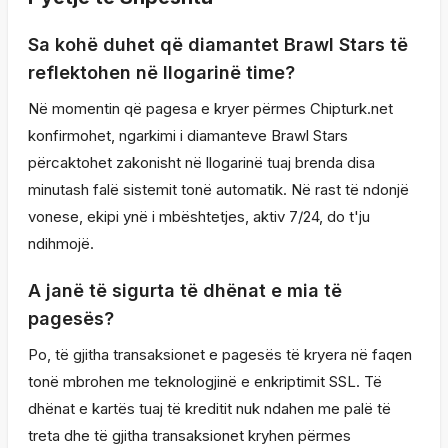
Sa kohë duhet që diamantet Brawl Stars të
reflektohen në llogarinë time?
Në momentin që pagesa e kryer përmes Chipturk.net
konfirmohet, ngarkimi i diamanteve Brawl Stars
përcaktohet zakonisht në llogarinë tuaj brenda disa
minutash falë sistemit tonë automatik. Në rast të ndonjë
vonese, ekipi ynë i mbështetjes, aktiv 7/24, do t'ju
ndihmojë.
A janë të sigurta të dhënat e mia të
pagesës?
Po, të gjitha transaksionet e pagesës të kryera në faqen
tonë mbrohen me teknologjinë e enkriptimit SSL. Të
dhënat e kartës tuaj të kreditit nuk ndahen me palë të
treta dhe të gjitha transaksionet kryhen përmes