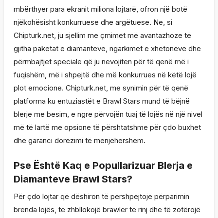
mbërthyer para ekranit miliona lojtarë, ofron një botë
njëkohësisht konkurruese dhe argëtuese. Ne, si
Chipturk.net, ju sjellim me çmimet më avantazhoze të
gjitha paketat e diamanteve, ngarkimet e xhetonëve dhe
përmbajtjet speciale që ju nevojiten për të qenë më i
fuqishëm, më i shpejtë dhe më konkurrues në këtë lojë
plot emocione. Chipturk.net, me synimin për të qenë
platforma ku entuziastët e Brawl Stars mund të bëjnë
blerje me besim, e ngre përvojën tuaj të lojës në një nivel
më të lartë me opsione të përshtatshme për çdo buxhet
dhe garanci dorëzimi të menjëhershëm.
Pse Është Kaq e Popullarizuar Blerja e
Diamanteve Brawl Stars?
Për çdo lojtar që dëshiron të përshpejtojë përparimin
brenda lojës, të zhbllokojë brawler të rinj dhe të zotërojë