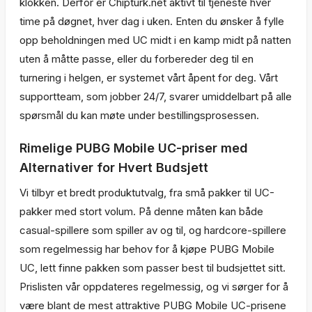
klokken. Derfor er Chipturk.net aktivt til tjeneste hver
time på døgnet, hver dag i uken. Enten du ønsker å fylle
opp beholdningen med UC midt i en kamp midt på natten
uten å måtte passe, eller du forbereder deg til en
turnering i helgen, er systemet vårt åpent for deg. Vårt
supportteam, som jobber 24/7, svarer umiddelbart på alle
spørsmål du kan møte under bestillingsprosessen.
Rimelige PUBG Mobile UC-priser med
Alternativer for Hvert Budsjett
Vi tilbyr et bredt produktutvalg, fra små pakker til UC-
pakker med stort volum. På denne måten kan både
casual-spillere som spiller av og til, og hardcore-spillere
som regelmessig har behov for å kjøpe PUBG Mobile
UC, lett finne pakken som passer best til budsjettet sitt.
Prislisten vår oppdateres regelmessig, og vi sørger for å
være blant de mest attraktive PUBG Mobile UC-prisene