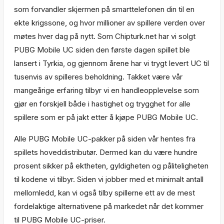
som forvandler skjermen på smarttelefonen din til en
ekte krigssone, og hvor millioner av spillere verden over
møtes hver dag på nytt. Som Chipturk.net har vi solgt
PUBG Mobile UC siden den første dagen spillet ble
lansert i Tyrkia, og gjennom årene har vi trygt levert UC til
tusenvis av spilleres beholdning. Takket være vår
mangeårige erfaring tilbyr vi en handleopplevelse som
gjør en forskjell både i hastighet og trygghet for alle
spillere som er på jakt etter å kjøpe PUBG Mobile UC.
Alle PUBG Mobile UC-pakker på siden vår hentes fra
spillets hoveddistributør. Dermed kan du være hundre
prosent sikker på ektheten, gyldigheten og påliteligheten
til kodene vi tilbyr. Siden vi jobber med et minimalt antall
mellomledd, kan vi også tilby spillerne ett av de mest
fordelaktige alternativene på markedet når det kommer
til PUBG Mobile UC-priser.