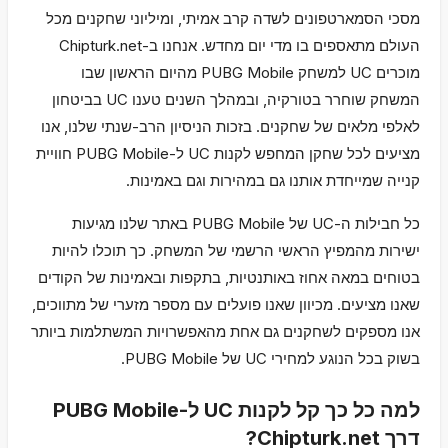
מסכי הסמארטפונים לשדה קרב אמיתי, ומיליוני שחקנים מכל
העולם מתאספים בו מדי יום מחדש. אנחנו ב-Chipturk.net
מוכרים UC למשחק PUBG Mobile מהיום הראשון שבו
המשחק שוחרר בטורקיה, ובמהלך השנים טענו UC בביטחון
לאלפי מלאים של שחקנים. בזכות הניסיון הרב-שנתי שלנו, אנו
מציעים לכל שחקן המחפש לקנות UC ל-PUBG Mobile חוויית
קנייה שמייחדת אותנו גם במהירות וגם באמינות.
כל חבילות ה-UC של PUBG Mobile באתר שלנו מגיעות
ישירות מהמפיץ הראשי הרשמי של המשחק. כך תוכלו להיות
בטוחים במאה אחוז באותנטיות, בתקפות ובאמינות של הקודים
שאנו מציעים. מכיוון שאנו פועלים עם מספר מזערי של מתווכים,
אנו מספקים לשחקנים גם אחת מהאפשרויות המשתלמות ביותר
בשוק בכל הנוגע למחירי UC של PUBG Mobile.
למה כל כך קל לקנות UC ל-PUBG Mobile
דרך Chipturk.net?