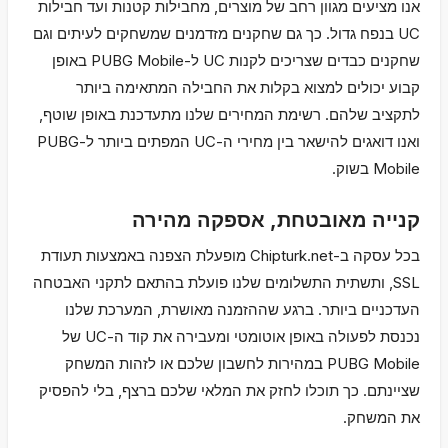
אנו מציעים מגוון רחב של מוצרים, מחבילות קטנות ועד חבילות
UC בנפח גדול. כך גם שחקנים מזדמנים שמשחקים לעיתים וגם
שחקנים כבדים שצריכים לקנות UC ל-PUBG Mobile באופן
קבוע יכולים למצוא בקלות את החבילה המתאימה ביותר
לתקציב שלהם. רשימת המחירים שלנו מתעדכנת באופן שוטף,
ואנו דואגים להישאר בין מחירי ה-UC המפתים ביותר ל-PUBG
Mobile בשוק.
קנייה מאובטחת, אספקה מהירה
בכל עסקה ב-Chipturk.net מופעלת הצפנה באמצעות תעודת
SSL, ותשתית התשלומים שלנו פועלת בהתאם לתקני האבטחה
העדכניים ביותר. ברגע שההזמנה מאושרת, המערכת שלנו
נכנסת לפעולה באופן אוטומטי ומעבירה את קוד ה-UC של
PUBG Mobile במהירות לחשבון שלכם או לזהות המשחק
שציינתם. כך תוכלו לחזק את המלאי שלכם ברצף, בלי להפסיק
את המשחק.