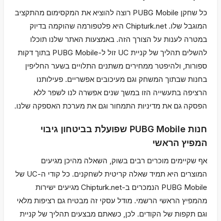
כל שחקן PUBG Mobile רוצה להוציא את המקסימום מהתקציב
המוגבל שלו. Chipturk.net היא פלטפורמה שהוקמה בדיוק
במטרה לענות על הצורך הזה. באמצעות האתר שלנו תוכלו
להשלים תהליך של קניית UC זול ל-PUBG Mobile בתוך דקות
ספורות, ולהיפטר ממחירים משתנים התלויים בשער החליפין
בחנות שבתוך המשחק וגם מעיכובים אפשריים. פעילותנו
הרציפה בתעשייה הזו במשך שנים אפשרה לנו לשפר ללא
הפסקה גם את מדיניות התמחור וגם את מערכת האספקה שלנו.
חנות PUBG Mobile שפועלת בביטחון גיבוי
המפיץ הראשי
אף שקיימים מוכרים רבים בשוק, השאלה מהיכן מגיעים
המוצרים היא תמיד שאלה קריטית לשחקנים. כל קודי ה-UC של
PUBG Mobile הנמכרים ב-Chipturk.net מגיעים ישירות
מהמפיץ הראשי הרשמי. מודל עסקי זה מבטיח גם רציפות מלאי
וגם תקפות של הקודים. לכן, כשאתם מבצעים תהליך של קניית