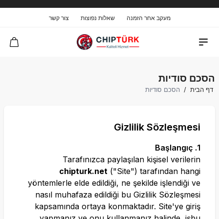
מעקב אחר הזמנה
שאלות נפוצות
צור קשר
הסכם סודיות
דף הבית
/
הסכם סודיות
Gizlilik Sözleşmesi
1. Başlangıç
Tarafınızca paylaşılan kişisel verilerin
chipturk.net
("Site") tarafından hangi
yöntemlerle elde edildiği, ne şekilde işlendiği ve
nasıl muhafaza edildiği bu Gizlilik Sözleşmesi
kapsamında ortaya konmaktadır. Site'ye giriş
yapmanız ve onu kullanmanız halinde, işbu