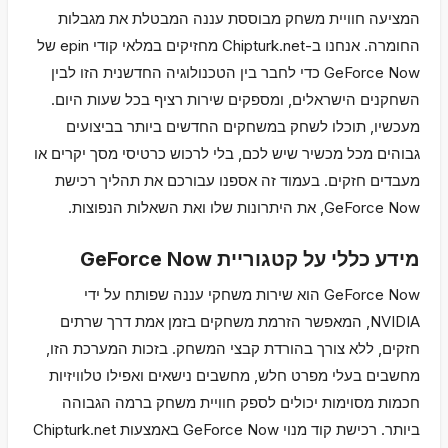
המציעה חוויית משחק מבוססת עננה המבטלת את מגבלות
החומרה. אנחנו ב-Chipturk.net מחזיקים במלאי קודי epin של
GeForce Now כדי לחבר בין הטכנולוגיה החדשנית הזו לבין
השחקנים הישראלים, ומספקים שירות רציף בכל שעות היום.
מעכשיו, תוכלו לשחק במשחקים החדשים ביותר בביצועים
גבוהים מכל מכשיר שיש לכם, בלי לרכוש כרטיסי מסך יקרים או
מעבדים חזקים. בעמוד זה אספנו עבורכם את תהליך רכישת
GeForce Now, את היתרונות שלו ואת השאלות הנפוצות.
מידע כללי על קטגוריית GeForce Now
GeForce Now הוא שירות משחקי עננה שפותח על ידי
NVIDIA, המאפשר הזרמת משחקים בזמן אמת דרך שרתים
חזקים, ללא צורך בהורדת קבצי המשחק. בזכות המערכת הזו,
מחשבים בעלי מפרט חלש, מחשבים נישאים ואפילו טלוויזיות
חכמות מסוימות יכולים לספק חוויית משחק ברמה הגבוהה
ביותר. רכישת קוד מנוי GeForce Now באמצעות Chipturk.net