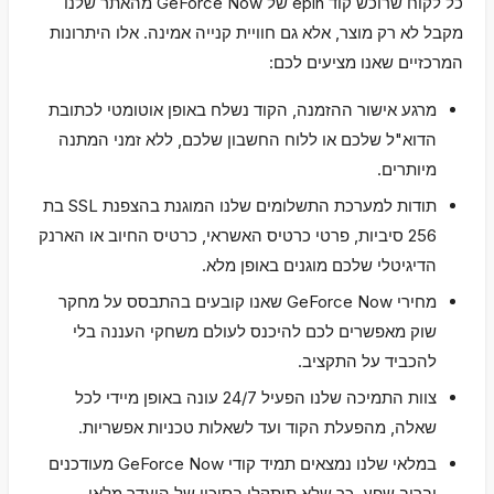
כל לקוח שרוכש קוד epin של GeForce Now מהאתר שלנו
מקבל לא רק מוצר, אלא גם חוויית קנייה אמינה. אלו היתרונות
המרכזיים שאנו מציעים לכם:
מרגע אישור ההזמנה, הקוד נשלח באופן אוטומטי לכתובת
הדוא"ל שלכם או ללוח החשבון שלכם, ללא זמני המתנה
מיותרים.
תודות למערכת התשלומים שלנו המוגנת בהצפנת SSL בת
256 סיביות, פרטי כרטיס האשראי, כרטיס החיוב או הארנק
הדיגיטלי שלכם מוגנים באופן מלא.
מחירי GeForce Now שאנו קובעים בהתבסס על מחקר
שוק מאפשרים לכם להיכנס לעולם משחקי העננה בלי
להכביד על התקציב.
צוות התמיכה שלנו הפעיל 24/7 עונה באופן מיידי לכל
שאלה, מהפעלת הקוד ועד לשאלות טכניות אפשריות.
במלאי שלנו נמצאים תמיד קודי GeForce Now מעודכנים
וברוב שפע, כך שלא תיתקלו בסיכון של היעדר מלאי.