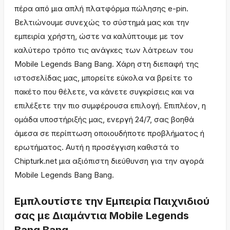
πέρα από μια απλή πλατφόρμα πώλησης e-pin.
Βελτιώνουμε συνεχώς το σύστημά μας και την
εμπειρία χρήστη, ώστε να καλύπτουμε με τον
καλύτερο τρόπο τις ανάγκες των λάτρεων του
Mobile Legends Bang Bang. Χάρη στη διεπαφή της
ιστοσελίδας μας, μπορείτε εύκολα να βρείτε το
πακέτο που θέλετε, να κάνετε συγκρίσεις και να
επιλέξετε την πιο συμφέρουσα επιλογή. Επιπλέον, η
ομάδα υποστήριξής μας, ενεργή 24/7, σας βοηθά
άμεσα σε περίπτωση οποιουδήποτε προβλήματος ή
ερωτήματος. Αυτή η προσέγγιση καθιστά το
Chipturk.net μια αξιόπιστη διεύθυνση για την αγορά
Mobile Legends Bang Bang.
Εμπλουτίστε την Εμπειρία Παιχνιδιού
σας με Διαμάντια Mobile Legends