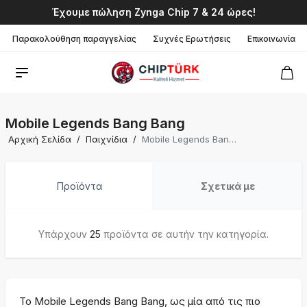
Έχουμε πώληση Zynga Chip 7 & 24 ώρες!
Παρακολούθηση παραγγελίας
Συχνές Ερωτήσεις
Επικοινωνία
Mobile Legends Bang Bang
Αρχική Σελίδα
/
Παιχνίδια
/
Mobile Legends Bang Bang
Προϊόντα
Σχετικά με
Υπάρχουν
25
προϊόντα σε αυτήν την κατηγορία.
Το Mobile Legends Bang Bang, ως μία από τις πιο