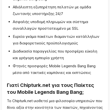
Αδιάλειπτη εξυπηρέτηση πελατών με ομάδα
ζωντανής υποστήριξης 24/7
Ασφαλής υποδομή πληρωμών και σύστημα
συναλλαγών προστατευμένο με SSL
Ευρεία γκάμα πακέτων διαμαντιών κατάλληλων
για διαφορετικούς προϋπολογισμούς
Διαδικασία παραγγελίας που προσφέρει εύκολη
και γρήγορη εμπειρία χρήστη
Φτηνές προσφορές Mobile Legends Bang Bang
μέσα από τακτικές καμπάνιες και εκπτώσεις
Γιατί Chipturk.net για τους Παίκτες
του Mobile Legends Bang Bang;
Το Chipturk.net υιοθετεί μια φιλοσοφία υπηρεσιών που
δίνει αξία στην κοινότητα των παικτών, πηγαίνοντας