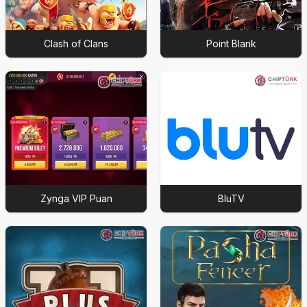
Clash of Clans
Point Blank
Zynga VIP Puan
BluTV