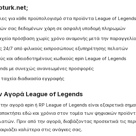
pturk.net;
ες για κάθε προϋπολογισμό στα προϊόντα League of Legend
ικών σας δεδομένων χάρη σε ασφαλή υποδομή πληρωμών
αχεία πρόσβαση χωρίς χρόνο αναμονής μετά την παραγγελί
 24/7 από φιλικούς εκπροσώπους εξυπηρέτησης πελατών
ούς και αδειοδοτημένους κωδικούς epin League of Legends
gends με συνεχώς ανανεωμένες προσφορές
ι ταχεία διαδικασία εγγραφής
ν Αγορά League of Legends
την αγορά epin ή RP League of Legends είναι εξαιρετικά σημ
έχει αποκτήσει εδώ και χρόνια στον τομέα των ψηφιακών προϊ
ελατών. Πριν από την αγορά, διαβάζοντας προσεκτικά τις πε
ταιριάζει καλύτερα στις ανάγκες σας.