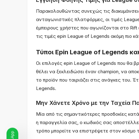
Παρακολουθώντας συνεχώς τις διακυμάνσεις 
ανταγωνιστικές πλατφόρμες, οι τιμές League o
έμπειρους χρήστες που αγωνίζονται στο Rift
τις τιμές epin League of Legends ακόμη πιο κ
Τύποι Epin League of Legends κα
Οι επιλογές epin League of Legends που θα β
θέλει να ξεκλειδώσει έναν champion, να αποκ
το προϊόν που ταιριάζει στις ανάγκες του. Έ
Legends.
Μην Χάνετε Χρόνο με την Ταχεία 
Μία από τις σημαντικότερες προσδοκίες κατά 
η παραγγελία σας, ο κωδικός σας αποστέλλε
τρόπο μπορείτε να επιστρέψετε στον κόσμο 