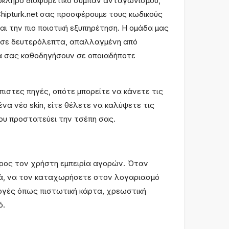
ολόκληρο διαφορετικό σύμπαν ανταγωνισμού,
Chipturk.net σας προσφέρουμε τους κωδικούς
αι την πιο ποιοτική εξυπηρέτηση. Η ομάδα μας
αι σε δευτερόλεπτα, απαλλαγμένη από
 να σας καθοδηγήσουν σε οποιαδήποτε
πιστες πηγές, οπότε μπορείτε να κάνετε τις
α νέο skin, είτε θέλετε να καλύψετε τις
που προστατεύει την τσέπη σας.
 προς τον χρήστη εμπειρία αγορών. Όταν
πτά, να τον καταχωρήσετε στον λογαριασμό
ογές όπως πιστωτική κάρτα, χρεωστική
ό.