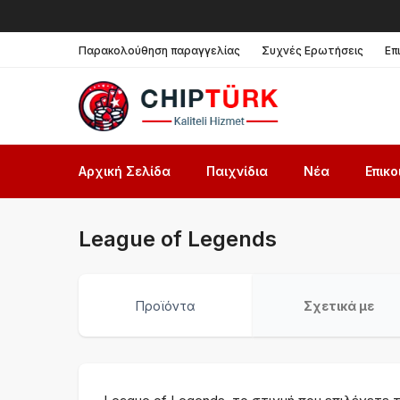
Παρακολούθηση παραγγελίας
Συχνές Ερωτήσεις
Επ
Αρχική Σελίδα
Παιχνίδια
Νέα
Επικο
League of Legends
Προϊόντα
Σχετικά με