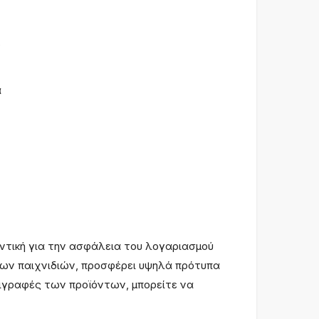
s
α
αντική για την ασφάλεια του λογαριασμού
όντων παιχνιδιών, προσφέρει υψηλά πρότυπα
ριγραφές των προϊόντων, μπορείτε να