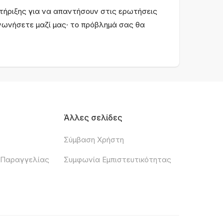
στήριξης για να απαντήσουν στις ερωτήσεις
νωνήσετε μαζί μας· το πρόβλημά σας θα
Άλλες σελίδες
Σύμβαση Χρήστη
 Παραγγελίας
Συμφωνία Εμπιστευτικότητας