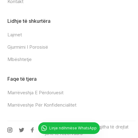
Kontakt
Lidhje të shkurtëra
Lajmet
Gjurmimi I Porosisë
Mbështetje
Faqe të tjera
Marrëveshja E Përdoruesit
Marrëveshje Për Konfidencialitet
© 2025
Chipturk.net
•
Të gjitha të drejtat
Linje ndihmëse WhatsApp
janë të rezervuara