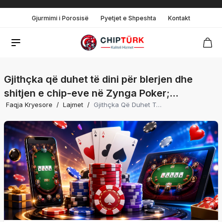
Gjurmimi i Porosisë
Pyetjet e Shpeshta
Kontakt
Gjithçka që duhet të dini për blerjen dhe
shitjen e chip-eve në Zynga Poker;
Faqja Kryesore
/
Lajmet
/
Gjithçka Që Duhet Të Dini Për Blerjen Dhe Shitjen E Chip-Eve Në Zynga Poker; Udhëzuesi Për Të Luajtur Në Facebook, Google Play Dhe App Store Është Këtu.
udhëzuesi për të luajtur në Facebook,
Google Play dhe App Store është këtu.