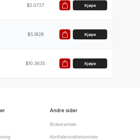
$2.0727
Kjøpe
$5.1828
Kjøpe
$10.3635
Kjøpe
er
Andre sider
Brukeravtale
oring
Konfidensialitetsavtale