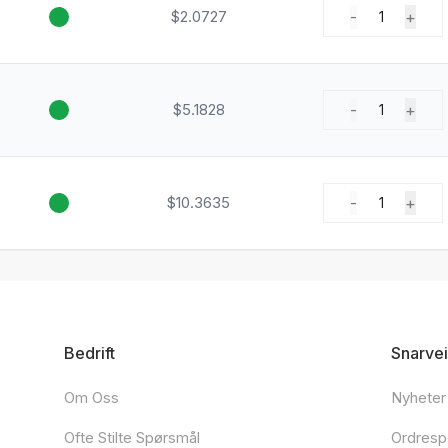
$2.0727
-
+
1
$5.1828
-
+
1
$10.3635
-
+
1
Bedrift
Snarvei
Om Oss
Nyheter
Ofte Stilte Spørsmål
Ordresp