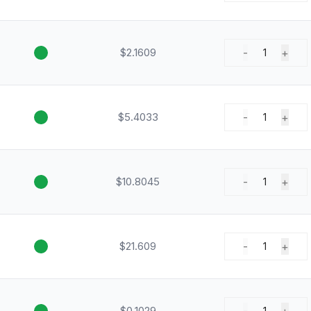
$2.1609
-
+
1
$5.4033
-
+
1
$10.8045
-
+
1
$21.609
-
+
1
$0.1029
1