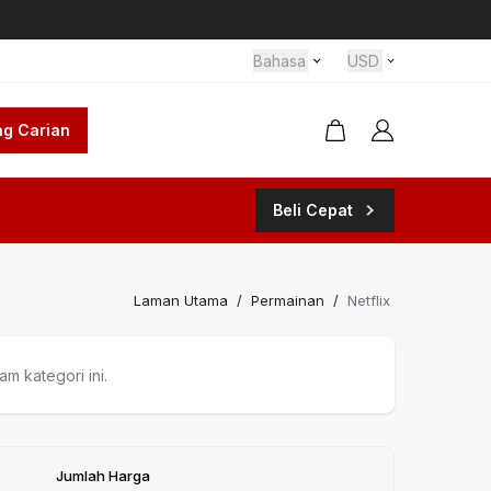
Bahasa
USD
g Carian
Beli Cepat
Laman Utama
/
Permainan
/
Netflix
m kategori ini.
Jumlah Harga