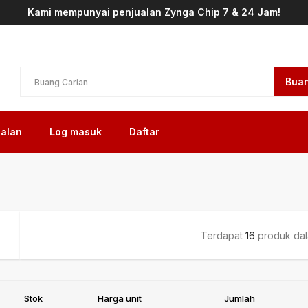
Kami mempunyai penjualan Zynga Chip 7 & 24 Jam!
Buan
alan
Log masuk
Daftar
Terdapat
16
produk dala
Stok
Harga unit
Jumlah