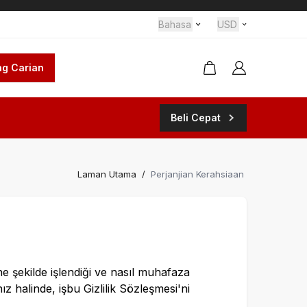
Bahasa
USD
g Carian
Beli Cepat
Laman Utama
/
Perjanjian Kerahsiaan
ne şekilde işlendiği ve nasıl muhafaza
z halinde, işbu Gizlilik Sözleşmesi'ni