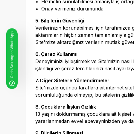
Hizmetin sunulabilmesi amacıyla iş ortağı 
Onay vermeniz durumunda
5. Bilgilerin Güvenliği
Verilerinizin korunabilmesi için tarafımızca 
Garis Sokongan WhatsApp
aktarımların hiçbir zaman tam anlamıyla güv
Site'mize aktardığınız verilerin mutlak güve
6. Çerez Kullanımı
Deneyiminizi iyileştirmek ve Site'mizin nasıl
işlendiği ve çerez tercihlerinizi nasıl ayarla
7. Diğer Sitelere Yönlendirmeler
Site'mizde üçüncü taraflara ait internet sitel
sorumluluğunda olmayıp, bu sitelerin gizlilik 
8. Çocuklara İlişkin Gizlilik
13 yaşını doldurmamış çocuklara ait kişisel
yararlanmadan evvel ebeveyninizden ya da 
9. Bilgilerin Silinmesi