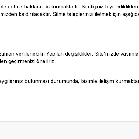
an talep etme hakkınız bulunmaktadır. Kimliğiniz teyit edildikt
mizden kaldırılacaktır. Silme taleplerinizi iletmek için aşağıd
man yenilenebilir. Yapılan değişiklikler, Site'mizde yayımlan
den geçirmenizi öneririz.
kaygılarınız bulunması durumunda, bizimle iletişim kurmakt