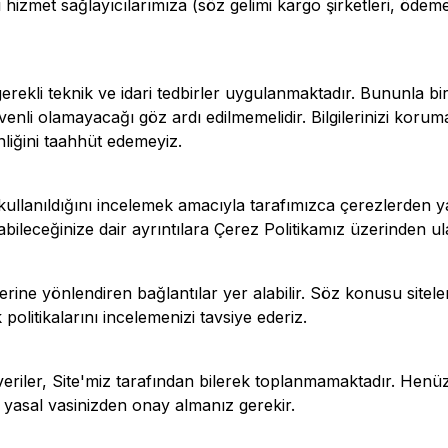
hizmet sağlayıcılarımıza (söz gelimi kargo şirketleri, ödeme 
gerekli teknik ve idari tedbirler uygulanmaktadır. Bununla bir
enli olamayacağı göz ardı edilmemelidir. Bilgilerinizi koru
nliğini taahhüt edemeyiz.
 kullanıldığını incelemek amacıyla tarafımızca çerezlerden ya
yabileceğinize dair ayrıntılara Çerez Politikamız üzerinden ula
erine yönlendiren bağlantılar yer alabilir. Söz konusu siteler
politikalarını incelemenizi tavsiye ederiz.
 veriler, Site'miz tarafından bilerek toplanmamaktadır. Hen
yasal vasinizden onay almanız gerekir.