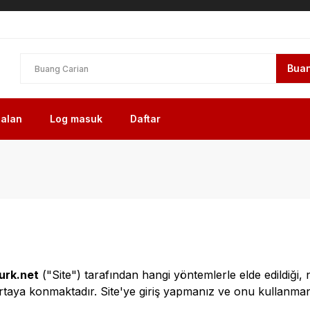
Buan
alan
Log masuk
Daftar
urk.net
("Site") tarafından hangi yöntemlerle elde edildiği, 
rtaya konmaktadır. Site'ye giriş yapmanız ve onu kullanmanı