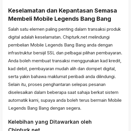
Keselamatan dan Kepantasan Semasa
Membeli Mobile Legends Bang Bang
Salah satu elemen paling penting dalam transaksi produk
digital adalah keselamatan. Chipturk.net melindungi
pembelian Mobile Legends Bang Bang anda dengan
infrastruktur bersijil SSL dan pelbagai pilihan pembayaran.
Anda boleh membuat transaksi menggunakan kad kredit,
kad debit, pembayaran mudah alih dan dompet digital,
serta yakin bahawa maklumat peribadi anda dilindungi.
Selain itu, proses penghantaran selepas pesanan
diselesaikan dalam beberapa saat sahaja berkat sistem
automatik kami, supaya anda boleh terus bermain Mobile
Legends Bang Bang dengan segera.
Kelebihan yang Ditawarkan oleh
Chipturk.net