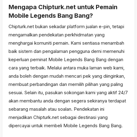
Mengapa Chipturk.net untuk Pemain
Mobile Legends Bang Bang?
Chipturk.net bukan sekadar platform jualan e-pin, tetapi
mengamalkan pendekatan perkhidmatan yang
menghargai komuniti pemain. Kami sentiasa menambah
baik sistem dan pengalaman pengguna demi memenuhi
keperluan peminat Mobile Legends Bang Bang dengan
cara yang terbaik. Melalui antara muka laman web kami,
anda boleh dengan mudah mencari pek yang diinginkan,
membuat perbandingan dan memilih pilihan yang paling
sesuai. Selain itu, pasukan sokongan kami yang aktif 24/7
akan membantu anda dengan segera sekiranya terdapat
sebarang masalah atau soalan. Pendekatan ini
menjadikan Chipturk.net sebagai destinasi yang
dipercayai untuk membeli Mobile Legends Bang Bang.