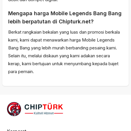
Mengapa harga Mobile Legends Bang Bang
lebih berpatutan di Chipturk.net?
Berkat rangkaian bekalan yang luas dan promosi berkala
kami, kami dapat menawarkan harga Mobile Legends
Bang Bang yang lebih murah berbanding pesaing kami.
Selain itu, melalui diskaun yang kami adakan secara
kerap, kami bertujuan untuk menyumbang kepada bajet
para pemain.