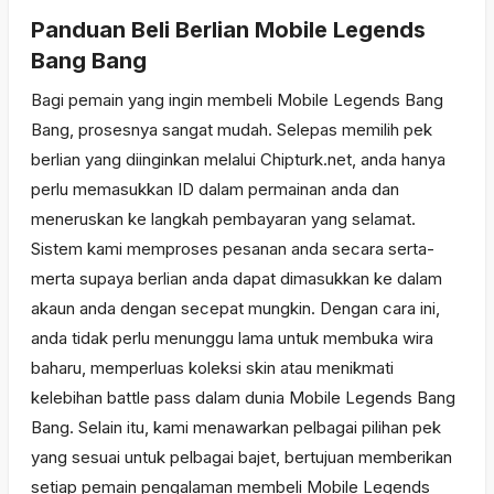
Panduan Beli Berlian Mobile Legends
Bang Bang
Bagi pemain yang ingin membeli Mobile Legends Bang
Bang, prosesnya sangat mudah. Selepas memilih pek
berlian yang diinginkan melalui Chipturk.net, anda hanya
perlu memasukkan ID dalam permainan anda dan
meneruskan ke langkah pembayaran yang selamat.
Sistem kami memproses pesanan anda secara serta-
merta supaya berlian anda dapat dimasukkan ke dalam
akaun anda dengan secepat mungkin. Dengan cara ini,
anda tidak perlu menunggu lama untuk membuka wira
baharu, memperluas koleksi skin atau menikmati
kelebihan battle pass dalam dunia Mobile Legends Bang
Bang. Selain itu, kami menawarkan pelbagai pilihan pek
yang sesuai untuk pelbagai bajet, bertujuan memberikan
setiap pemain pengalaman membeli Mobile Legends