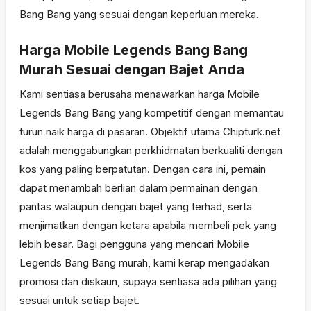
Bang Bang yang sesuai dengan keperluan mereka.
Harga Mobile Legends Bang Bang
Murah Sesuai dengan Bajet Anda
Kami sentiasa berusaha menawarkan harga Mobile
Legends Bang Bang yang kompetitif dengan memantau
turun naik harga di pasaran. Objektif utama Chipturk.net
adalah menggabungkan perkhidmatan berkualiti dengan
kos yang paling berpatutan. Dengan cara ini, pemain
dapat menambah berlian dalam permainan dengan
pantas walaupun dengan bajet yang terhad, serta
menjimatkan dengan ketara apabila membeli pek yang
lebih besar. Bagi pengguna yang mencari Mobile
Legends Bang Bang murah, kami kerap mengadakan
promosi dan diskaun, supaya sentiasa ada pilihan yang
sesuai untuk setiap bajet.