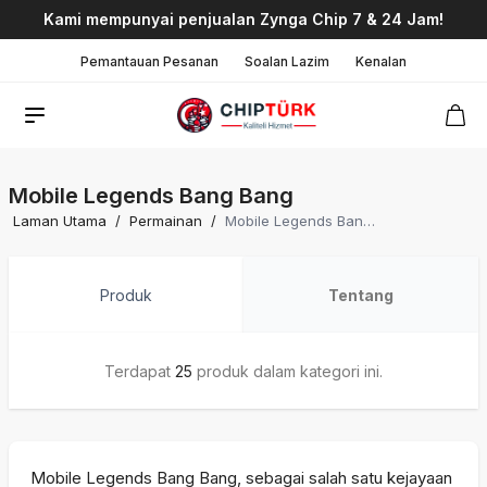
Kami mempunyai penjualan Zynga Chip 7 & 24 Jam!
Pemantauan Pesanan
Soalan Lazim
Kenalan
Mobile Legends Bang Bang
Laman Utama
/
Permainan
/
Mobile Legends Bang Bang
Produk
Tentang
Terdapat
25
produk dalam kategori ini.
Mobile Legends Bang Bang, sebagai salah satu kejayaan