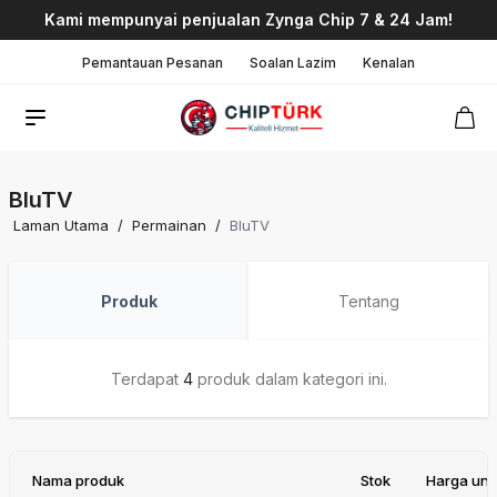
Kami mempunyai penjualan Zynga Chip 7 & 24 Jam!
Pemantauan Pesanan
Soalan Lazim
Kenalan
BluTV
Laman Utama
/
Permainan
/
BluTV
Produk
Tentang
Terdapat
4
produk dalam kategori ini.
Nama produk
Stok
Harga unit