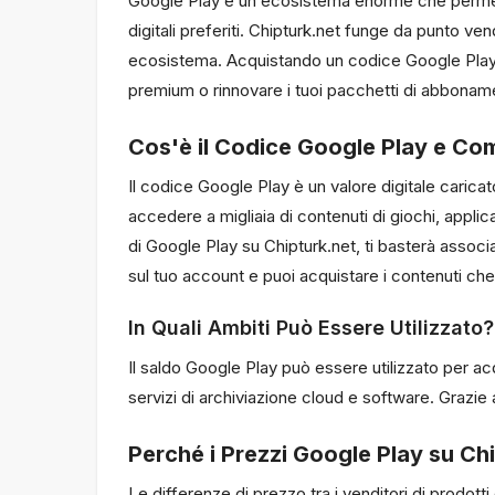
Google Play è un ecosistema enorme che permette 
digitali preferiti. Chipturk.net funge da punto ve
ecosistema. Acquistando un codice Google Play su
premium o rinnovare i tuoi pacchetti di abboname
Cos'è il Codice Google Play e Come
Il codice Google Play è un valore digitale carica
accedere a migliaia di contenuti di giochi, appli
di Google Play su Chipturk.net, ti basterà associ
sul tuo account e puoi acquistare i contenuti che
In Quali Ambiti Può Essere Utilizzato?
Il saldo Google Play può essere utilizzato per acqu
servizi di archiviazione cloud e software. Grazi
Perché i Prezzi Google Play su Ch
Le differenze di prezzo tra i venditori di prodott