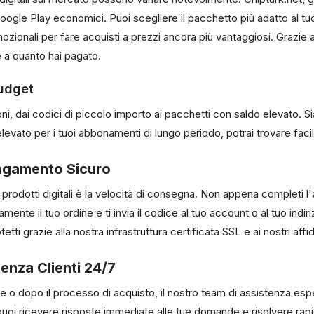
ci Google Play economici. Puoi scegliere il pacchetto più adatto al t
mozionali per fare acquisti a prezzi ancora più vantaggiosi. Grazie 
e a quanto hai pagato.
Budget
ni, dai codici di piccolo importo ai pacchetti con saldo elevato. S
elevato per i tuoi abbonamenti di lungo periodo, potrai trovare fac
agamento Sicuro
i prodotti digitali è la velocità di consegna. Non appena completi 
ente il tuo ordine e ti invia il codice al tuo account o al tuo indi
ti grazie alla nostra infrastruttura certificata SSL e ai nostri affid
enza Clienti 24/7
 o dopo il processo di acquisto, il nostro team di assistenza esper
, puoi ricevere risposte immediate alle tue domande e risolvere rap