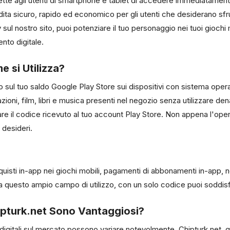
agli utenti di smartphone e tablet di accedere immediatamente ai
ndita sicuro, rapido ed economico per gli utenti che desiderano sfrut
l nostro sito, puoi potenziare il tuo personaggio nei tuoi giochi m
nto digitale.
 si Utilizza?
to sul tuo saldo Google Play Store sui dispositivi con sistema ope
cazioni, film, libri e musica presenti nel negozio senza utilizzare 
are il codice ricevuto al tuo account Play Store. Non appena l'ope
 desideri.
isti in-app nei giochi mobili, pagamenti di abbonamenti in-app, nolegg
e a questo ampio campo di utilizzo, con un solo codice puoi soddi
ipturk.net Sono Vantaggiosi?
i digitali sul mercato possono variare notevolmente. Chipturk.net, gr