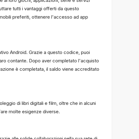
 loro giochi, applicazioni, serie e servizi
tare tutti i vantaggi offerti da questo
obili preferiti, ottenere l'accesso ad app
rativo Android. Grazie a questo codice, puoi
denaro contante. Dopo aver completato l'acquisto
razione è completata, il saldo viene accreditato
io di libri digitali e film, oltre che in alcuni
sfare molte esigenze diverse.
azie alle solide collaborazioni nella sua rete di