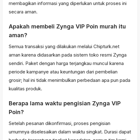
membagikan informasi yang diperlukan untuk proses ini
secara aman.
Apakah membeli Zynga VIP Poin murah itu
aman?
Semua transaksi yang dilakukan melalui Chipturk.net
aman karena didasarkan pada sistem toko resmi Zynga
sendiri. Paket dengan harga terjangkau muncul karena
periode kampanye atau keuntungan dari pembelian
grosir; hal ini tidak menimbulkan perbedaan apa pun pada
kualitas produk.
Berapa lama waktu pengisian Zynga VIP
Poin?
Setelah pesanan dikonfirmasi, proses pengisian
umumnya diselesaikan dalam waktu singkat. Durasi dapat