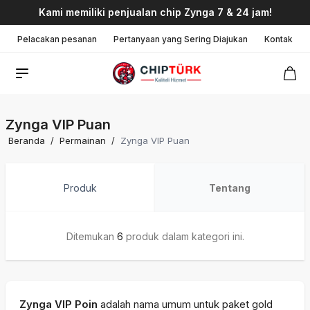
Kami memiliki penjualan chip Zynga 7 & 24 jam!
Pelacakan pesanan
Pertanyaan yang Sering Diajukan
Kontak
Zynga VIP Puan
Beranda
/
Permainan
/
Zynga VIP Puan
Produk
Tentang
Ditemukan
6
produk dalam kategori ini.
Zynga VIP Poin
adalah nama umum untuk paket gold