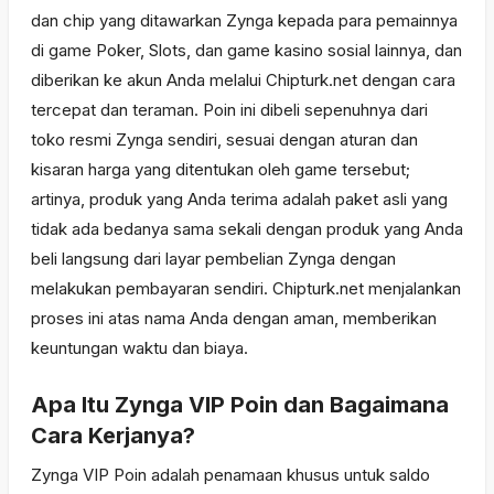
dan chip yang ditawarkan Zynga kepada para pemainnya
di game Poker, Slots, dan game kasino sosial lainnya, dan
diberikan ke akun Anda melalui Chipturk.net dengan cara
tercepat dan teraman. Poin ini dibeli sepenuhnya dari
toko resmi Zynga sendiri, sesuai dengan aturan dan
kisaran harga yang ditentukan oleh game tersebut;
artinya, produk yang Anda terima adalah paket asli yang
tidak ada bedanya sama sekali dengan produk yang Anda
beli langsung dari layar pembelian Zynga dengan
melakukan pembayaran sendiri. Chipturk.net menjalankan
proses ini atas nama Anda dengan aman, memberikan
keuntungan waktu dan biaya.
Apa Itu Zynga VIP Poin dan Bagaimana
Cara Kerjanya?
Zynga VIP Poin adalah penamaan khusus untuk saldo