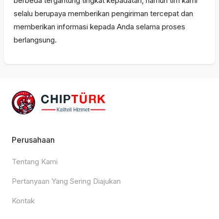
berbeda tergantung tingkat kepadatan, namun tim kami
selalu berupaya memberikan pengiriman tercepat dan
memberikan informasi kepada Anda selama proses
berlangsung.
Perusahaan
Tentang Kami
Pertanyaan Yang Sering Diajukan
Kontak