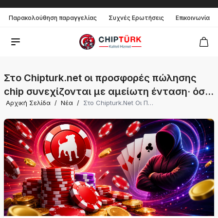
Παρακολούθηση παραγγελίας
Συχνές Ερωτήσεις
Επικοινωνία
Στο Chipturk.net οι προσφορές πώλησης
chip συνεχίζονται με αμείωτη ένταση· όσοι
Αρχική Σελίδα
/
Νέα
/
Στο Chipturk.net Οι Προσφορές Πώλησης Chip Συνεχίζονται Με Αμείωτη Ένταση· Όσοι Θέλουν Να Αγοράσουν Zynga Poker Chip Έχουν 24/7 Αδιάλειπτη Εξυπηρέτηση.
θέλουν να αγοράσουν Zynga Poker chip
έχουν 24/7 αδιάλειπτη εξυπηρέτηση.