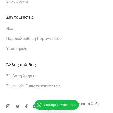
Επικοινωνία
Συντομεύσεις
Νέα
Παρακολούθηση Παραγγελίας
Υποστήριξη
Άλλες σελίδες
Σύμβαση Χρήστη
Συμφωνία Εμπιστευτικότητας
© 2025
Chipturk.net
•
Με επιφύλαξη
Υποστήριξη WhatsApp
παντός δικαιώματος