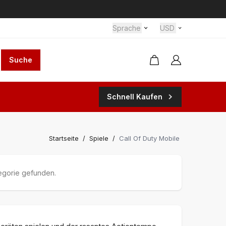
Sprache
USD
Suche
Schnell Kaufen
Startseite
/
Spiele
/
Call Of Duty Mobile
egorie gefunden.