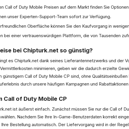
 Call of Duty Mobile Preisen auf dem Markt finden Sie Optionen
hnen unser Experten-Support-Team sofort zur Verfügung.
freundlichen Oberfläche können Sie den Kaufvorgang in wenigen 
n bei einer vertrauenswürdigen Plattform, die von Tausenden zu
eise bei Chipturk.net so günstig?
ingt es Chipturk.net dank seines Lieferantennetzwerks und der Vor
Vermittlerkosten minimieren, geben wir die dadurch erzielte Gew
ch günstigem Call of Duty Mobile CP sind, ohne Qualitätseinbußen 
auferlebnis durch unsere häufigen Kampagnen und Rabattaktionen 
 Call of Duty Mobile CP
rk.net ist äußerst einfach. Zunächst müssen Sie nur die Call of D
swählen. Nachdem Sie Ihre In-Game-Benutzerdaten korrekt einge
Ihre Bestellung automatisch. Der Liefervorgang wird in der Rege