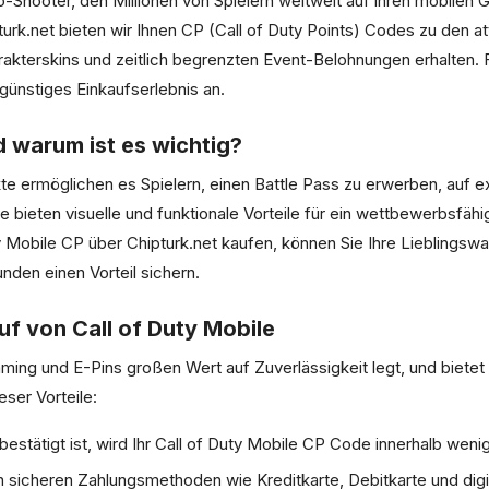
go-Shooter, den Millionen von Spielern weltweit auf ihren mobilen
rk.net bieten wir Ihnen CP (Call of Duty Points) Codes zu den att
akterskins und zeitlich begrenzten Event-Belohnungen erhalten. Fü
günstiges Einkaufserlebnis an.
d warum ist es wichtig?
e ermöglichen es Spielern, einen Battle Pass zu erwerben, auf ex
e bieten visuelle und funktionale Vorteile für ein wettbewerbsfäh
y Mobile CP über Chipturk.net kaufen, können Sie Ihre Lieblingswaf
nden einen Vorteil sichern.
uf von Call of Duty Mobile
Gaming und E-Pins großen Wert auf Zuverlässigkeit legt, und biete
eser Vorteile:
bestätigt ist, wird Ihr Call of Duty Mobile CP Code innerhalb we
n sicheren Zahlungsmethoden wie Kreditkarte, Debitkarte und dig