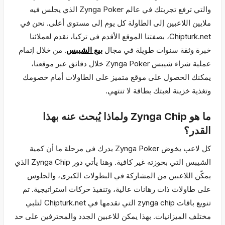
والتي ترفع تجربتك في عالم Zynga Poker الذي يجلس فيه
ملايين اللاعبين إلى الطاولة كل يوم إلى مستوى أعلى. نحن في
Chipturk.net، بصفتنا الموقع الأقدم في تركيا، نقدم لعملائنا
خبرة وثقة سنوات طويلة في مجال
بيع الشيبس
. من خلال إتمام
عملية شراء شيبس Zynga Poker خلال دقائق عبر موقعنا،
يمكنك الحصول على موقع متميز على الطاولات أمام خصومك
وتغذية خزينة لعبتك بطاقة لا تنتهي.
ما هو Zynga Chip ولماذا يُبحث عنه بهذا
القدر؟
كل لاعب يخوض Zynga Poker يدرك في مرحلة ما أن كمية
الشيبس التي بحوزته غير كافية. وهنا يأتي دور Zynga Chip الذي
يمكّن اللاعبين من المشاركة في البطولات الكبرى، والجلوس
على طاولات ذات رهانات عالية، وتنفيذ حركات استراتيجية. تم
تنويع باقات zynga chip التي نقدمها في Chipturk.net لتلبي
مختلف الميزانيات. بهذا يمكن للاعبين الجدد والمحترفين على حد