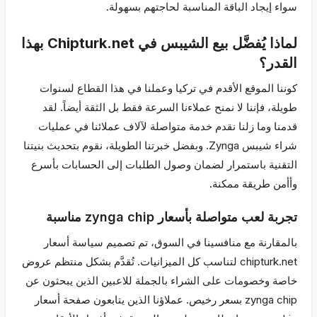
سواء إيجاد الباقة المناسبة لحاجتهم بسهولة.
لماذا يُفضَّل بيع الشيبس في Chipturk.net بهذا
القدر؟
كوننا الموقع الأقدم في تركيا وعملنا في هذا القطاع لسنوات
طويلة، فإننا لا نمنح عملاءنا السرعة فقط بل الثقة أيضاً. لقد
قدمنا وما زلنا نقدم خدمة متواصلة لآلاف عملائنا في عمليات
شراء شيبس Zynga. وبفضل خبرتنا الطويلة، نقوم بتحديث بنيتنا
التقنية باستمرار لضمان وصول الطلبات إلى الحسابات بأسرع
وأأمن طريقة ممكنة.
تجربة لعب متواصلة بأسعار zynga chip مناسبة
بالمقارنة مع منافسينا في السوق، تم تصميم سياسة أسعار
chipturk.net لتناسب كل الميزانيات. تُقدَّم بشكل منتظم عروض
خاصة وخصومات على الشراء بالجملة للاعبين الذين يبحثون عن
zynga chip بسعر رخيص. عملاؤنا الذين يتابعون صفحة أسعار