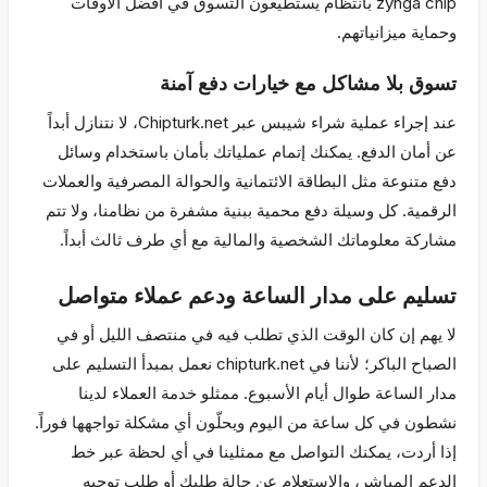
zynga chip بانتظام يستطيعون التسوق في أفضل الأوقات
وحماية ميزانياتهم.
تسوق بلا مشاكل مع خيارات دفع آمنة
عند إجراء عملية شراء شيبس عبر Chipturk.net، لا نتنازل أبداً
عن أمان الدفع. يمكنك إتمام عملياتك بأمان باستخدام وسائل
دفع متنوعة مثل البطاقة الائتمانية والحوالة المصرفية والعملات
الرقمية. كل وسيلة دفع محمية ببنية مشفرة من نظامنا، ولا تتم
مشاركة معلوماتك الشخصية والمالية مع أي طرف ثالث أبداً.
تسليم على مدار الساعة ودعم عملاء متواصل
لا يهم إن كان الوقت الذي تطلب فيه في منتصف الليل أو في
الصباح الباكر؛ لأننا في chipturk.net نعمل بمبدأ التسليم على
مدار الساعة طوال أيام الأسبوع. ممثلو خدمة العملاء لدينا
نشطون في كل ساعة من اليوم ويحلّون أي مشكلة تواجهها فوراً.
إذا أردت، يمكنك التواصل مع ممثلينا في أي لحظة عبر خط
الدعم المباشر، والاستعلام عن حالة طلبك أو طلب توجيه