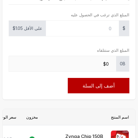
المبلغ الذي ترغب في الحصول عليه
$
على الأقل 1.05$
المبلغ الذي ستتلقاه
0B
أضف إلى السلة
اسم المنتج
مخزون
سعر الوحد
Zynga Chip 150B