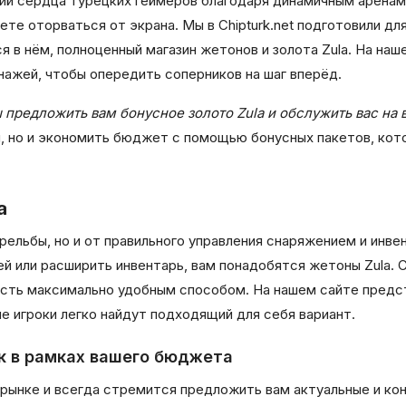
ший сердца турецких геймеров благодаря динамичным арена
ете оторваться от экрана. Мы в Chipturk.net подготовили дл
 в нём, полноценный магазин жетонов и золота Zula. На наш
нажей, чтобы опередить соперников на шаг вперёд.
 предложить вам бонусное золото Zula и обслужить вас на
, но и экономить бюджет с помощью бонусных пакетов, ко
a
стрельбы, но и от правильного управления снаряжением и инв
 или расширить инвентарь, вам понадобятся жетоны Zula. C
ость максимально удобным способом. На нашем сайте предс
е игроки легко найдут подходящий для себя вариант.
к в рамках вашего бюджета
 рынке и всегда стремится предложить вам актуальные и ко