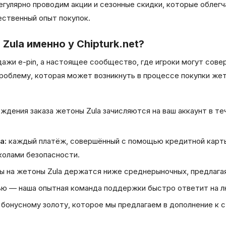
егулярно проводим акции и сезонные скидки, которые облегч
ественный опыт покупок.
ula именно у Chipturk.net?
дажи e-pin, а настоящее сообщество, где игроки могут сов
облему, которая может возникнуть в процессе покупки жето
ждения заказа жетоны Zula зачисляются на ваш аккаунт в теч
а:
каждый платёж, совершённый с помощью кредитной карты
олами безопасности.
ы на жетоны Zula держатся ниже среднерыночных, предлага
ью — наша опытная команда поддержки быстро ответит на лю
бонусному золоту, которое мы предлагаем в дополнение к 