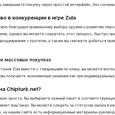
ы завершаете покупку через простой интерфейс, без сложны
 в конкуренции в игре Zula
можно благодаря правильному выбору оружия и развитию пер
ни, однако вы можете сократить этот процесс, быстро приоб
продумывание стратегии, а также вы сможете добиться пре
и массовых покупках
етонов Zula вместе с товарищами по клану, вы можете восп
ы получаете экономичные решения как при индивидуальных, 
а Chipturk.net?
льно проста. Вы выбираете нужный пакет в соответствующей
вает ваш заказ. Вы можете следить за статусом заказа в р
, на нашем сайте есть информационные материалы-руководс