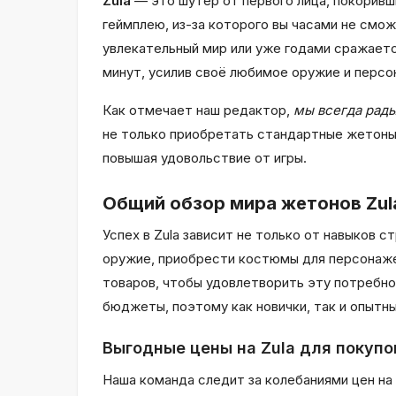
Zula
— это шутер от первого лица, покорив
геймплею, из-за которого вы часами не смож
увлекательный мир или уже годами сражается
минут, усилив своё любимое оружие и персо
Как отмечает наш редактор,
мы всегда рады
не только приобретать стандартные жетоны
повышая удовольствие от игры.
Общий обзор мира жетонов Zul
Успех в Zula зависит не только от навыков 
оружие, приобрести костюмы для персонажей
товаров, чтобы удовлетворить эту потребн
бюджеты, поэтому как новички, так и опытны
Выгодные цены на Zula для покупо
Наша команда следит за колебаниями цен на