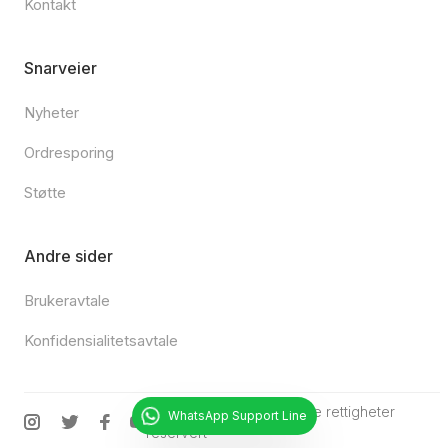
Kontakt
Snarveier
Nyheter
Ordresporing
Støtte
Andre sider
Brukeravtale
Konfidensialitetsavtale
© 2025
Chipturk.net
•
Alle rettigheter
WhatsApp Support Line
reservert