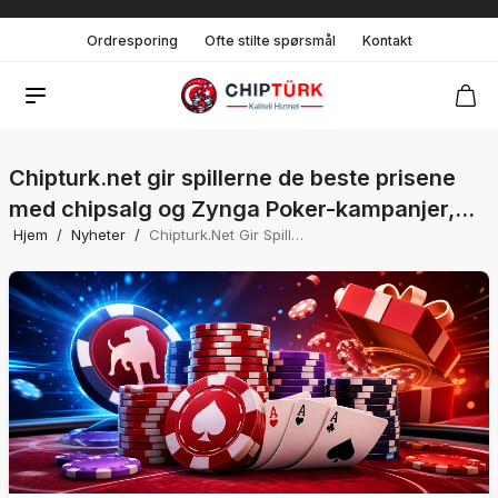
Ordresporing
Ofte stilte spørsmål
Kontakt
Chipturk.net gir spillerne de beste prisene
med chipsalg og Zynga Poker-kampanjer,
Hjem
/
Nyheter
/
Chipturk.net Gir Spillerne De Beste Prisene Med Chipsalg Og Zynga Poker-Kampanjer, Samt Uavbrutt Service 24/7.
samt uavbrutt service 24/7.