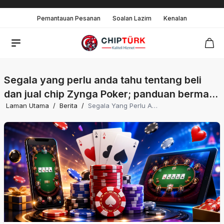
Pemantauan Pesanan
Soalan Lazim
Kenalan
Segala yang perlu anda tahu tentang beli
dan jual chip Zynga Poker; panduan bermain
Laman Utama
/
Berita
/
Segala Yang Perlu Anda Tahu Tentang Beli Dan Jual Chip Zynga Poker; Panduan Bermain Melalui Facebook, Google Play Dan App Store Di Sini.
melalui Facebook, Google Play dan App
Store di sini.