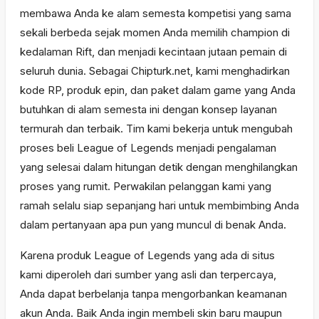
membawa Anda ke alam semesta kompetisi yang sama
sekali berbeda sejak momen Anda memilih champion di
kedalaman Rift, dan menjadi kecintaan jutaan pemain di
seluruh dunia. Sebagai Chipturk.net, kami menghadirkan
kode RP, produk epin, dan paket dalam game yang Anda
butuhkan di alam semesta ini dengan konsep layanan
termurah dan terbaik. Tim kami bekerja untuk mengubah
proses beli League of Legends menjadi pengalaman
yang selesai dalam hitungan detik dengan menghilangkan
proses yang rumit. Perwakilan pelanggan kami yang
ramah selalu siap sepanjang hari untuk membimbing Anda
dalam pertanyaan apa pun yang muncul di benak Anda.
Karena produk League of Legends yang ada di situs
kami diperoleh dari sumber yang asli dan terpercaya,
Anda dapat berbelanja tanpa mengorbankan keamanan
akun Anda. Baik Anda ingin membeli skin baru maupun