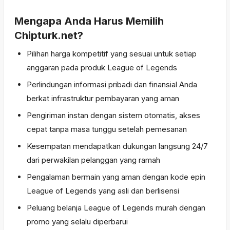
Mengapa Anda Harus Memilih
Chipturk.net?
Pilihan harga kompetitif yang sesuai untuk setiap
anggaran pada produk League of Legends
Perlindungan informasi pribadi dan finansial Anda
berkat infrastruktur pembayaran yang aman
Pengiriman instan dengan sistem otomatis, akses
cepat tanpa masa tunggu setelah pemesanan
Kesempatan mendapatkan dukungan langsung 24/7
dari perwakilan pelanggan yang ramah
Pengalaman bermain yang aman dengan kode epin
League of Legends yang asli dan berlisensi
Peluang belanja League of Legends murah dengan
promo yang selalu diperbarui