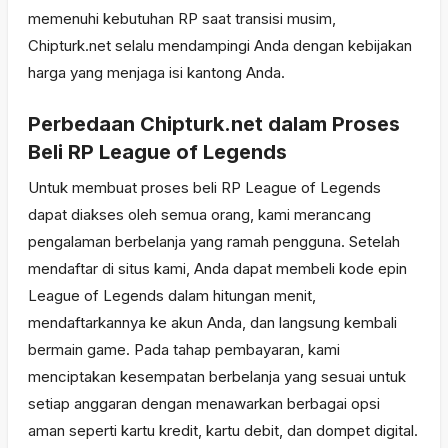
memenuhi kebutuhan RP saat transisi musim,
Chipturk.net selalu mendampingi Anda dengan kebijakan
harga yang menjaga isi kantong Anda.
Perbedaan Chipturk.net dalam Proses
Beli RP League of Legends
Untuk membuat proses beli RP League of Legends
dapat diakses oleh semua orang, kami merancang
pengalaman berbelanja yang ramah pengguna. Setelah
mendaftar di situs kami, Anda dapat membeli kode epin
League of Legends dalam hitungan menit,
mendaftarkannya ke akun Anda, dan langsung kembali
bermain game. Pada tahap pembayaran, kami
menciptakan kesempatan berbelanja yang sesuai untuk
setiap anggaran dengan menawarkan berbagai opsi
aman seperti kartu kredit, kartu debit, dan dompet digital.