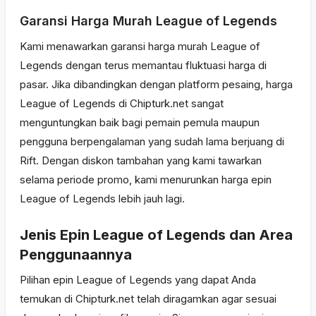
Garansi Harga Murah League of Legends
Kami menawarkan garansi harga murah League of
Legends dengan terus memantau fluktuasi harga di
pasar. Jika dibandingkan dengan platform pesaing, harga
League of Legends di Chipturk.net sangat
menguntungkan baik bagi pemain pemula maupun
pengguna berpengalaman yang sudah lama berjuang di
Rift. Dengan diskon tambahan yang kami tawarkan
selama periode promo, kami menurunkan harga epin
League of Legends lebih jauh lagi.
Jenis Epin League of Legends dan Area
Penggunaannya
Pilihan epin League of Legends yang dapat Anda
temukan di Chipturk.net telah diragamkan agar sesuai