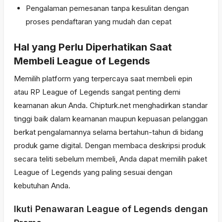
Pengalaman pemesanan tanpa kesulitan dengan
proses pendaftaran yang mudah dan cepat
Hal yang Perlu Diperhatikan Saat
Membeli League of Legends
Memilih platform yang terpercaya saat membeli epin
atau RP League of Legends sangat penting demi
keamanan akun Anda. Chipturk.net menghadirkan standar
tinggi baik dalam keamanan maupun kepuasan pelanggan
berkat pengalamannya selama bertahun-tahun di bidang
produk game digital. Dengan membaca deskripsi produk
secara teliti sebelum membeli, Anda dapat memilih paket
League of Legends yang paling sesuai dengan
kebutuhan Anda.
Ikuti Penawaran League of Legends dengan