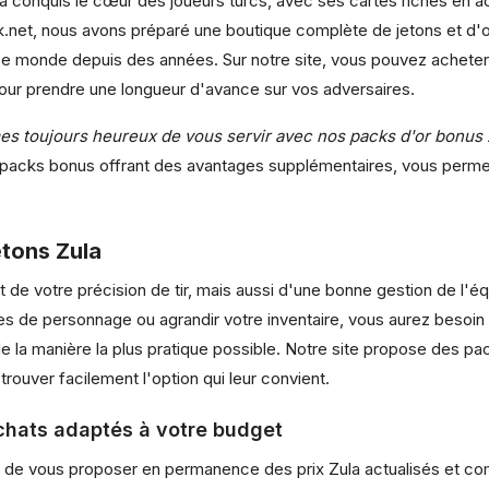
i a conquis le cœur des joueurs turcs, avec ses cartes riches en a
k.net, nous avons préparé une boutique complète de jetons et d'or
s ce monde depuis des années. Sur notre site, vous pouvez achete
ur prendre une longueur d'avance sur vos adversaires.
s toujours heureux de vous servir avec nos packs d'or bonus 
 packs bonus offrant des avantages supplémentaires, vous permet
etons Zula
de votre précision de tir, mais aussi d'une bonne gestion de l'éq
s de personnage ou agrandir votre inventaire, vous aurez besoin 
la manière la plus pratique possible. Notre site propose des pa
uver facilement l'option qui leur convient.
chats adaptés à votre budget
n de vous proposer en permanence des prix Zula actualisés et com