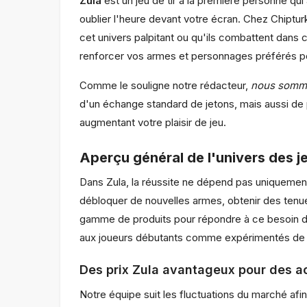
Zula
est un jeu de tir à la première personne qu
oublier l'heure devant votre écran. Chez Chiptur
cet univers palpitant ou qu'ils combattent dan
renforcer vos armes et personnages préférés po
Comme le souligne notre rédacteur,
nous somme
d'un échange standard de jetons, mais aussi de
augmentant votre plaisir de jeu.
Aperçu général de l'univers des j
Dans Zula, la réussite ne dépend pas uniquement 
débloquer de nouvelles armes, obtenir des tenue
gamme de produits pour répondre à ce besoin de 
aux joueurs débutants comme expérimentés de tro
Des prix Zula avantageux pour des a
Notre équipe suit les fluctuations du marché afi