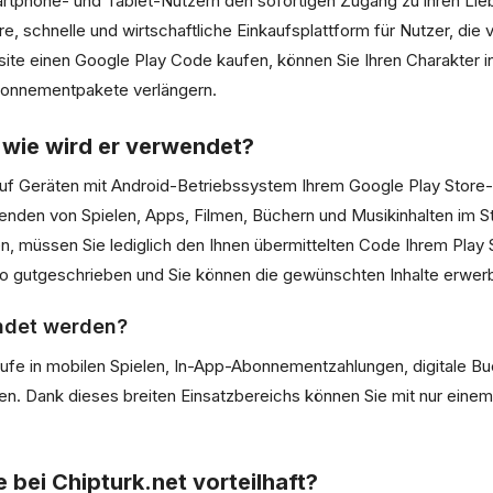
rtphone- und Tablet-Nutzern den sofortigen Zugang zu ihren Liebl
ere, schnelle und wirtschaftliche Einkaufsplattform für Nutzer, di
ite einen Google Play Code kaufen, können Sie Ihren Charakter in
Abonnementpakete verlängern.
 wie wird er verwendet?
er auf Geräten mit Android-Betriebssystem Ihrem Google Play Stor
nden von Spielen, Apps, Filmen, Büchern und Musikinhalten im S
, müssen Sie lediglich den Ihnen übermittelten Code Ihrem Play
to gutgeschrieben und Sie können die gewünschten Inhalte erwer
ndet werden?
e in mobilen Spielen, In-App-Abonnementzahlungen, digitale Buc
. Dank dieses breiten Einsatzbereichs können Sie mit nur einem
 bei Chipturk.net vorteilhaft?