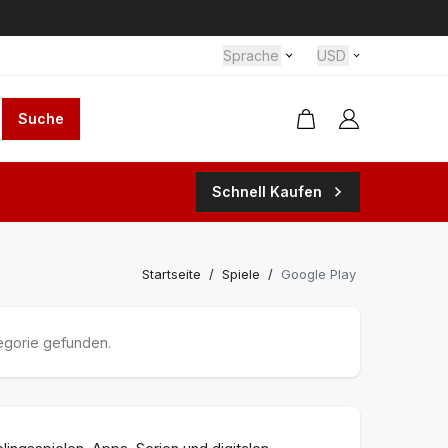
Sprache
USD
Suche
Schnell Kaufen
Startseite
/
Spiele
/
Google Play
egorie gefunden.