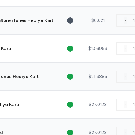
Store iTunes Hediye Kartı
$0.021
-
1
Kartı
$10.6953
-
1
Tunes Hediye Kartı
$21.3885
-
1
iye Kartı
$27.0123
-
1
rd
$27.0123
-
1