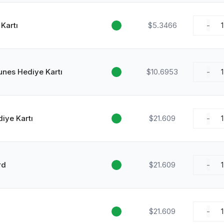
Kartı
$5.3466
-
1
unes Hediye Kartı
$10.6953
-
1
iye Kartı
$21.609
-
1
rd
$21.609
-
1
$21.609
-
1