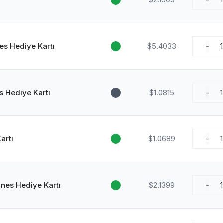
-
es Hediye Kartı
$5.4033
-
1
s Hediye Kartı
$1.0815
-
1
artı
$1.0689
-
1
unes Hediye Kartı
$2.1399
-
1