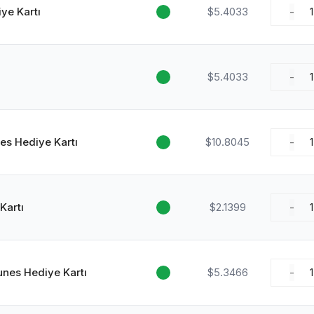
ye Kartı
$5.4033
-
1
$5.4033
-
1
es Hediye Kartı
$10.8045
-
1
Kartı
$2.1399
-
1
unes Hediye Kartı
$5.3466
-
1