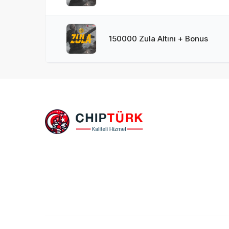
150000 Zula Altını + Bonus