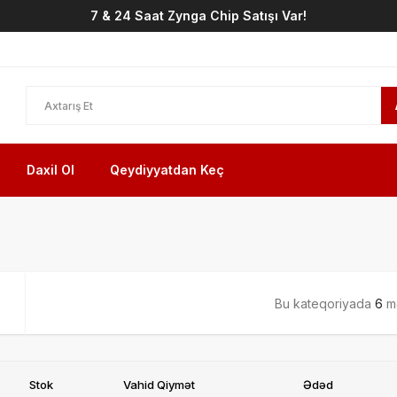
7 & 24 Saat Zynga Chip Satışı Var!
Daxil Ol
Qeydiyyatdan Keç
Bu kateqoriyada
6
mə
Stok
Vahid Qiymət
Ədəd