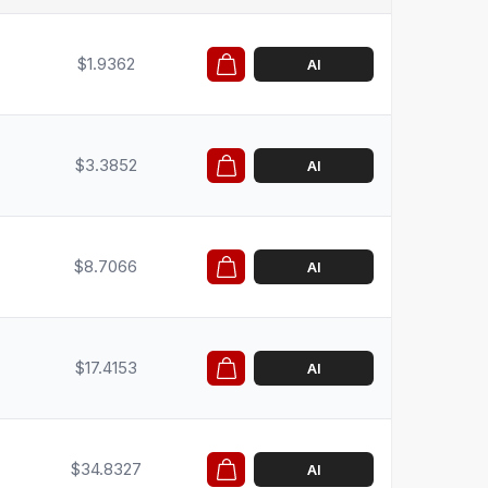
$1.9362
Al
$3.3852
Al
$8.7066
Al
$17.4153
Al
$34.8327
Al