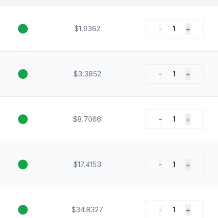
$1.9362
-
+
1
$3.3852
-
+
1
$8.7066
-
+
1
$17.4153
-
+
1
$34.8327
-
+
1