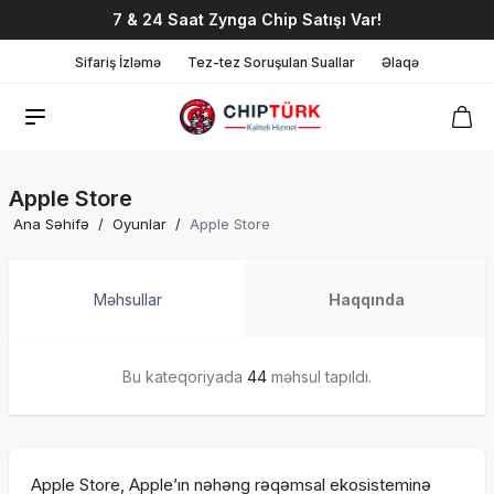
7 & 24 Saat Zynga Chip Satışı Var!
Sifariş İzləmə
Tez-tez Soruşulan Suallar
Əlaqə
Apple Store
Ana Səhifə
/
Oyunlar
/
Apple Store
Məhsullar
Haqqında
Bu kateqoriyada
44
məhsul tapıldı.
Apple Store, Apple’ın nəhəng rəqəmsal ekosisteminə