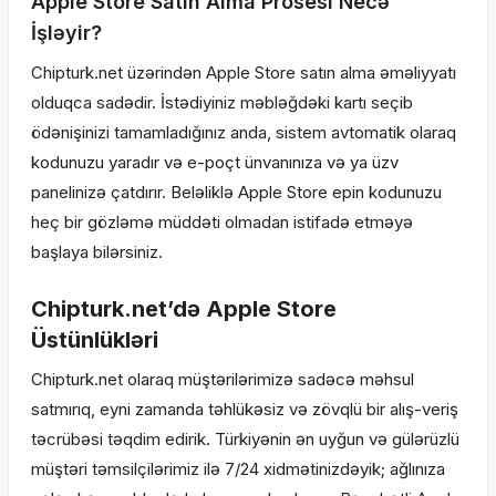
Apple Store Satın Alma Prosesi Necə
İşləyir?
Chipturk.net üzərindən Apple Store satın alma əməliyyatı
olduqca sadədir. İstədiyiniz məbləğdəki kartı seçib
ödənişinizi tamamladığınız anda, sistem avtomatik olaraq
kodunuzu yaradır və e-poçt ünvanınıza və ya üzv
panelinizə çatdırır. Beləliklə Apple Store epin kodunuzu
heç bir gözləmə müddəti olmadan istifadə etməyə
başlaya bilərsiniz.
Chipturk.net’də Apple Store
Üstünlükləri
Chipturk.net olaraq müştərilərimizə sadəcə məhsul
satmırıq, eyni zamanda təhlükəsiz və zövqlü bir alış-veriş
təcrübəsi təqdim edirik. Türkiyənin ən uyğun və gülərüzlü
müştəri təmsilçilərimiz ilə 7/24 xidmətinizdəyik; ağlınıza