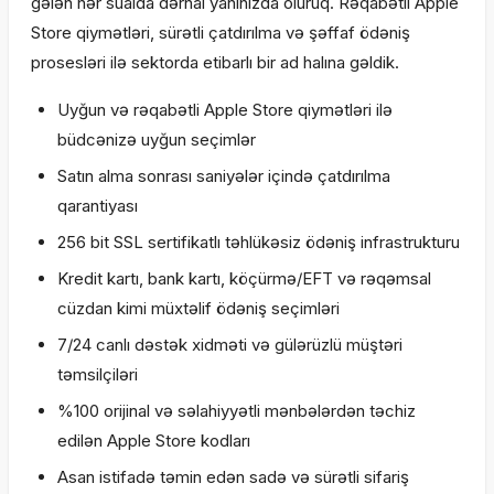
gələn hər sualda dərhal yanınızda oluruq. Rəqabətli Apple
Store qiymətləri, sürətli çatdırılma və şəffaf ödəniş
prosesləri ilə sektorda etibarlı bir ad halına gəldik.
Uyğun və rəqabətli Apple Store qiymətləri ilə
büdcənizə uyğun seçimlər
Satın alma sonrası saniyələr içində çatdırılma
qarantiyası
256 bit SSL sertifikatlı təhlükəsiz ödəniş infrastrukturu
Kredit kartı, bank kartı, köçürmə/EFT və rəqəmsal
cüzdan kimi müxtəlif ödəniş seçimləri
7/24 canlı dəstək xidməti və gülərüzlü müştəri
təmsilçiləri
%100 orijinal və səlahiyyətli mənbələrdən təchiz
edilən Apple Store kodları
Asan istifadə təmin edən sadə və sürətli sifariş