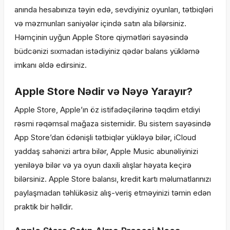
anında hesabınıza təyin edə, sevdiyiniz oyunları, tətbiqləri
və məzmunları saniyələr içində satın ala bilərsiniz.
Həmçinin uyğun Apple Store qiymətləri sayəsində
büdcənizi sıxmadan istədiyiniz qədər balans yükləmə
imkanı əldə edirsiniz.
Apple Store Nədir və Nəyə Yarayır?
Apple Store, Apple’ın öz istifadəçilərinə təqdim etdiyi
rəsmi rəqəmsal mağaza sistemidir. Bu sistem sayəsində
App Store’dan ödənişli tətbiqlər yükləyə bilər, iCloud
yaddaş sahənizi artıra bilər, Apple Music abunəliyinizi
yeniləyə bilər və ya oyun daxili alışlar həyata keçirə
bilərsiniz. Apple Store balansı, kredit kartı məlumatlarınızı
paylaşmadan təhlükəsiz alış-veriş etməyinizi təmin edən
praktik bir həlldir.