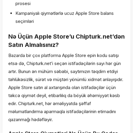
prosesi
Kampaniyalı qiymətlərlə ucuz Apple Store balans
seçimləri
Nə Üçün Apple Store’u Chipturk.net’dən
Satın Almalısınız?
Bazarda bir çox platforma Apple Store epin kodu satışı
etsə də, Chipturk.net’i seçən istifadəçilərin sayı hər gün
artır. Bunun ən mühüm səbəbi, saytımızın təqdim etdiyi
təhlükəsizlik, sürət və müştəri yönümlü xidmət anlayışıdır.
Apple Store satın al axtarışında olan istifadəçilər üçün
təkcə qiymət deyil, etibarlılıq da böyük əhəmiyyət kəsb
edir. Chipturk.net, hər əməliyyatda şəffaf
məlumatlandırma aparmaqla istifadəçilərinin etimadını
qazanmağı hədəfləyir.