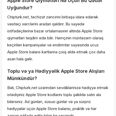
Apple Store Qiymətləri Nə Üçün Bu Qədər
Uyğundur?
Chipturk.net, təchizat zəncirini birbaşa idarə edərək
vasitəçi xərclərini aradan qaldırır. Bu sayədə
istifadəçilərinə bazar ortalamasının altında Apple Store
qiymətləri təqdim edə bilir. Həmçinin müntəzəm olaraq
keçirilən kampaniyalar və endirimlər sayəsində ucuz
Apple Store balans kartlarına çıxış əldə etmək çox daha
asan hala gəlir.
Toplu və ya Hədiyyəlik Apple Store Alışları
Mümkündür?
Bəli, Chipturk.net üzərindən sevdiklərinizə hədiyyə etmək
istədiyiniz Apple Store kodlarını toplu şəkildə satın ala
bilərsiniz. Ad günləri, xüsusi günlər və ya sürpriz
hədiyyələr üçün Apple Store balansı, praktik və hər
zaman istifadə edilə bilən bir seçimdir.