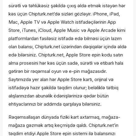
sürətli və təhlükəsiz şəkildə çıxış əldə etmək istəyən hər
kəs üçün Chipturk.net’də sizləri gözləyir. iPhone, iPad,
Mac, Apple TV və Apple Watch istifadəçilərinin App
Store, iTunes, iCloud, Apple Music və Apple Arcade kimi
platformlardan fasiləsiz istifadə edə bilməsi üçün lazım
olan balansı, Chipturk.net üzərindən dəqiqələr içində əldə
edə bilərsiniz. Chipturk.net, Apple Store epin kodu satın
alma prosesini hər kəs üçün sadə, sürətli və etibarlı hala
gətirən bir rəqəmsal oyun və e-pin mağazasıdır.
Saytımızda yer alan hər Apple Store kartı, orijinal və
istifadəyə hazır şəkildə təqdim olunur; beləliklə tətbiq
alışlarınızdan abunəlik ödənişlərinizə qədər bütün
ehtiyaclarınızı bir addımda qarşılaya bilərsiniz.
Rəqəmsallaşan dünyada fiziki kart axtarmaq, mağaza-
mağaza gəzmək artıq keçmişdə qaldı. Chipturk.net’in
təqdim etdiyi Apple Store epin sistemi ilə balansınızı