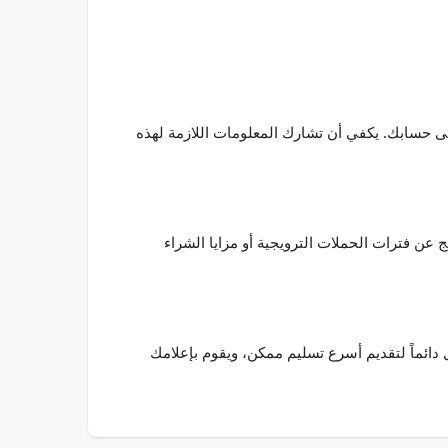
يتم إضافة رصيد الغولد أو التشيب مباشرة إلى حسابك. يكفي أن تشارك المعلومات اللازمة لهذه
Zynga نفسه. الباقات ذات الأسعار المناسبة تنتج عن فترات الحملات الترويجية أو مزايا الشراء
ائماً لتقديم أسرع تسليم ممكن، ويقوم بإعلامك