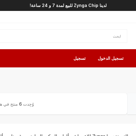
لدينا Zynga Chip للبيع لمدة 7 و 24 ساعة!
تسجيل الدخول
تسجيل
وُجِدت
6
منتج في هذ