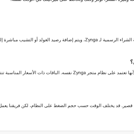
بعد إنشاء الطلب، يقوم فريقنا بتنفيذ العملية عبر شاشة الشراء الرسمية لـ Zynga، و
جميع عمليات الشراء التي تتم عبر Chipturk.net آمنة لأنها تعتمد على نظام متجر 
قصير. قد يختلف الوقت حسب حجم الضغط على النظام، لكن فريقنا يعمل د