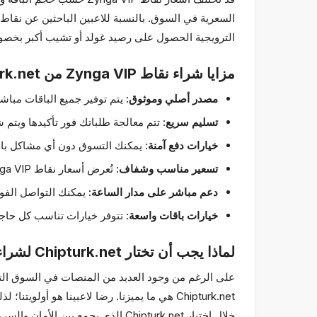
الترويجية الحصول على رصيد غولد أو تشيب أكبر بخصو
مزايا شراء نقاط Zynga VIP من Chipturk.net
مصدر أصلي وموثوق:
يتم توفير جميع الباقات مباشرة من متجر Zynga الرسمي، دون استخدام
تسليم سريع:
تتم معالجة طلباتك فور تأكيدها ويتم
خيارات دفع آمنة:
يمكنك التسوق دون أي مشاكل باستخ
تسعير مناسب وشفاف:
تُعرض أسعار نقاط Zynga VIP بشكل واضح وشفاف، دون أي رسوم خفية.
دعم مباشر على مدار الساعة:
يمكنك التواصل الفور
خيارات باقات واسعة:
تتوفر خيارات تناسب كل حاجة،
لماذا يجب أن تختار Chipturk.net لشراء نقاط Zynga VIP؟
خلال اختيار Chipturk.net الذي يجمع بين الأمان والسرعة وميزة السعر، توفر وقتك وتحافظ على ميزانيتك في الوقت نفسه.