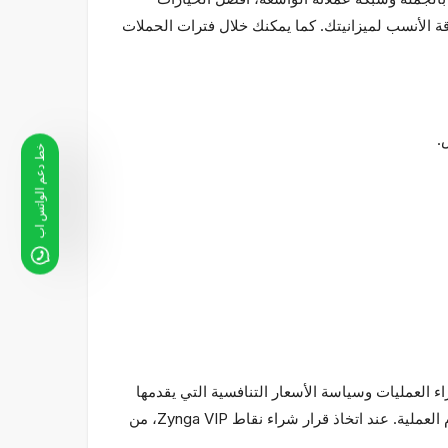
ا المحدثة بانتظام اختيار الباقة الأنسب لميزانيتك. كما يمكنك خلال فترات الحملات
خط دعم الواتس اب
خدمة التي تركز على العميل وسرعة إجراء العمليات وسياسة الأسعار التنافسية التي يقدمها
Chipturk.net هي ما يميزنا. رضا لاعبينا هو أولويتنا؛ لذلك نعمل بمبدأ الشفافية في كل طلب، ونقدم لك المعلومات قبل وبعد إتمام العملية. عند اتخاذ قرار شراء نقاط Zynga VIP، من