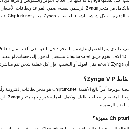
هي الاسم العام لباقات الغولد والتشيب التي تقدمها Zynga للاعبيها في ألعاب ا
Chipturk.net بأسرع وأأمن طريقة. تُشحن هذه النقاط بالكامل من متجر Zynga الرسمي 
باقة أصلية لا 
نافذة الشراء باقات بكميات مختلفة مثل 2 ألف، 5 آلاف، 10 آلاف. يقوم فريق 
Zynga؟
عند إجراء عملية شراء نقاط Zynga VIP، يعتبر اختيار منصة موثوقة
ويفضّله آلاف ال
القناة الرسمية.
قد تختلف أسعار نقاط Zynga VIP حسب حجم الباقة والحالة ا