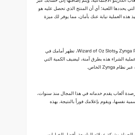
لبوكر والسلوتس وغيرها من ألعاب الكازينو الاجتماعية، ويتم إضافتها إلى حسابك عبر
نفسه، ضمن القواعد ونطاقات الأسعار التي يحددها اللعبة؛ أي أن المنتج الذي تحصل عليه هو
تختلف أبداً عن المنتج الذي تشتريه بنفسك بالدفع من خلال شاشة الشراء الخاصة بـ Zynga. يقوم Chipturk.net بتنفيذ هذه العملية نيابة عنك بأمان، مما يوفر لك ميزة
نقاط Zynga VIP هي تسمية خاصة لرصيد الغولد أو التشيب الذي يتم الحصول عليه من المتجر داخل اللعبة. في ألعاب مثل Zynga Poker وWizard of Oz Slots، تظهر أمامك في
Chipturk.net بتسجيل الدخول إلى حسابك أو تنفيذ عملية الشراء هذه بطرق آمنة، ليضيف الكمية التي
 أمراً بالغ الأهمية. Chipturk.net هو متجر بطاقات إلكترونية وأرصدة ألعاب يقدم خدماته في هذا المجال منذ سنوات،
لاعبين. بمجرد تقديمك للطلب، يتولى فريقنا المتخصص معالجة طلبك، ويكمل العملية عبر واجهة متجر Zynga الرسمية نفسها، ويقوم بإعلامك فوراً بالنتيجة. بهذه
لترويجية الحالية للعبة. يقدم Chipturk.net، بفضل قوته في الشراء بالجملة وشبكة عملائه الواسعة، أفضل الخيارات