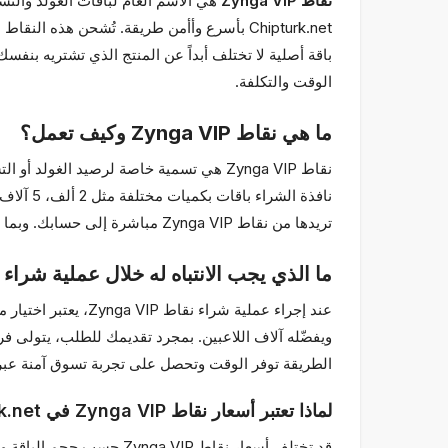
نقاط Zynga VIP
الوقت والتكلفة.
ما هي نقاط Zynga VIP وكيف تعمل؟
تريدها من نقاط Zynga VIP مباشرة إلى حسابك. وبما أن Zynga لا تدعم نقل الغولد أو التشيب، فإن كل عملية شحن تتم مباشرة عبر نظام Zynga الخاص.
ما الذي يجب الانتباه له خلال عملية شراء نقاط  VIP
الطريقة توفر الوقت وتحصل على تجربة تسوق آمنة عبر 
لماذا تعتبر أسعار نقاط Zynga VIP في Chipturk.net مميزة؟