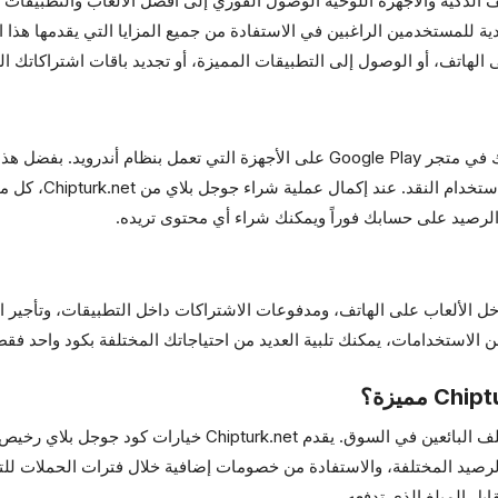
الذكية والأجهزة اللوحية الوصول الفوري إلى أفضل الألعاب والتطبيقات 
ريعة واقتصادية للمستخدمين الراغبين في الاستفادة من جميع المزايا التي يقدمها 
لهاتف، أو الوصول إلى التطبيقات المميزة، أو تجديد باقات اشتراكاتك ال
كود جوجل بلاي هو قيمة رقمية تُضاف إلى رصيد حسابك في متجر Google Play على الأجه
والأفلام والكتب وا
 الألعاب على الهاتف، ومدفوعات الاشتراكات داخل التطبيقات، وتأجير ا
 الاستخدامات، يمكنك تلبية العديد من احتياجاتك المختلفة بكود واحد فقط
قد تختلف أسعار المنتجات الرقمية بشكل كبير بين مختلف البائعين ف
الرصيد المختلفة، والاستفادة من خصومات إضافية خلال فترات الحملات للت
بل المبلغ الذي تدفعه.