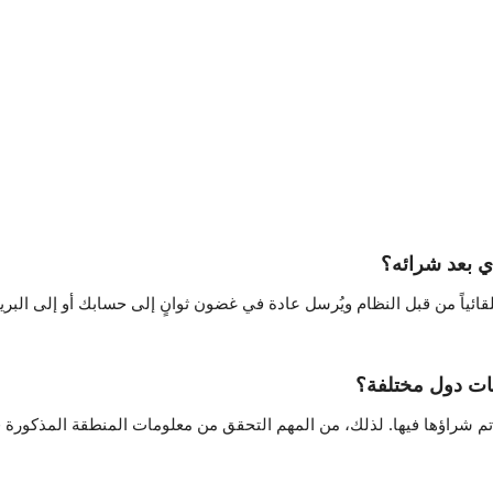
 بعد شرائه؟
Chipturk.n، يتم إنشاء الكود تلقائياً من قبل النظام ويُرسل عادة في غضون ثوانٍ إلى حسابك
ات دول مختلفة؟
 تم شراؤها فيها. لذلك، من المهم التحقق من معلومات المنطقة المذكور