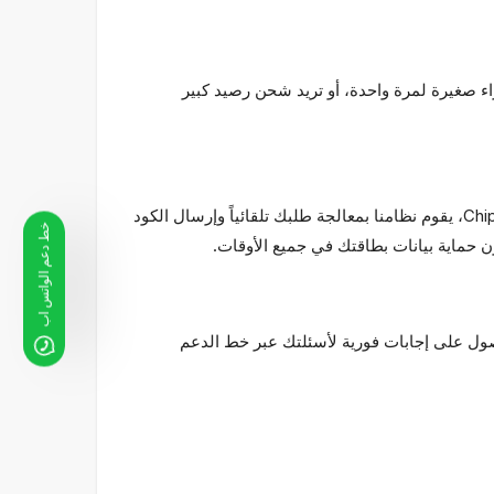
اء صغيرة لمرة واحدة، أو تريد شحن رصيد كبير
يُعد سرعة التسليم من أهم العناصر في عمليات شراء المنتجات الرقمية. بمجرد اكتمال عملية شراء كود جوجل بلاي في Chipturk.net، يقوم نظامنا بمعالجة طلبك تلقائياً وإرسال الكود
خط دعم الواتس اب
حصول على إجابات فورية لأسئلتك عبر خط الدعم