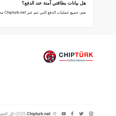
هل بيانات بطاقتي آمنة عند الدفع؟
نعم، جميع عمليات الدفع التي تتم عبر Chipturk.net محمية بتقنية تشفير SSL. لا يتم تخزين بيانات بطاقتك في نظامنا ولا تتم مشاركتها مع أي طرف ثالث.
© 2025
Chipturk.net
•كل الحق