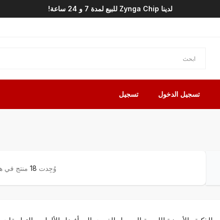
لدينا Zynga Chip للبيع لمدة 7 و 24 ساعة!
تسجيل الدخول
تسجيل
وُجِدت
18
منتج في هذ