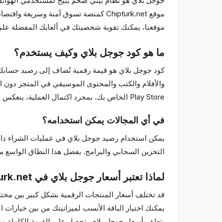
جوجل بلاي هو نظام بيئي ضخم يتيح لمستخدمي الهواتف 
موقع Chipturk.net كمنصة تسوق آمنة وس
موقعنا، يمكنك تقوية شخصيتك في ألعابك المفضلة على ا
ما هو كود جوجل بلاي وكيف يستخدم؟
Play Store الخاص بك. بمجرد اكتمال العملية، ينعكس الرصيد على حسابك فوراً ويمكنك شراء أي محتوى تريده.
في أي المجالات يمكن استخدامه؟
يمكن استخدام رصيد جوجل بلاي في عمليات الشراء داخل
التخزين السحابي والبرامج. بفضل هذا النطاق الواسع من
لماذا تعتبر أسعار جوجل بلاي في Chipturk.net مميزة؟
يمكنك اختيار الباقة الأنسب لميزانيتك من بين خيارات 
يتعلق بأسعار جوجل بلاي، تحصل على القيمة الكاملة مقا