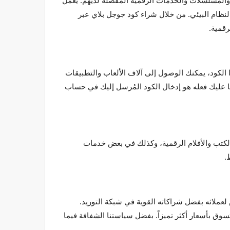
والمسلسلات والخدمات الرقمية المفضلة لديهم. يعمل
هذا النظام البيئي. من خلال شراء كود جوجل بلاي عبر
رقمية.
زة التي تعمل بنظام أندرويد. بفضل هذا الكود، يمكنك الوصول إلى آلاف الألعاب والتطبيقات
لمحتوى الموسيقي في المتجر دون استخدام النقد. عند إكمال عملية شراء جوجل بلاي من Chipturk.net، كل ما عليك فعله هو إدخال الكود المُرسل إليك في حساب
لكتب والأفلام الرقمية، وكذلك في بعض خدمات
.
ي السوق. يقدم Chipturk.net خيارات كود جوجل بلاي رخيص لعملائه بفضل شراكاته القوية في شبكة التوريد.
سوق بأسعار أكثر تميزاً. بفضل سياستنا الشفافة فيما