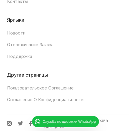
Kонтакты
Ярлыки
Новости
Отслеживание Заказа
Поддержка
Другие страницы
Пользовательское Соглашение
Соглашение О Конфиденциальности
© 2025
Chipturk.net
•
Все права
Служба поддержки WhatsApp
защищены