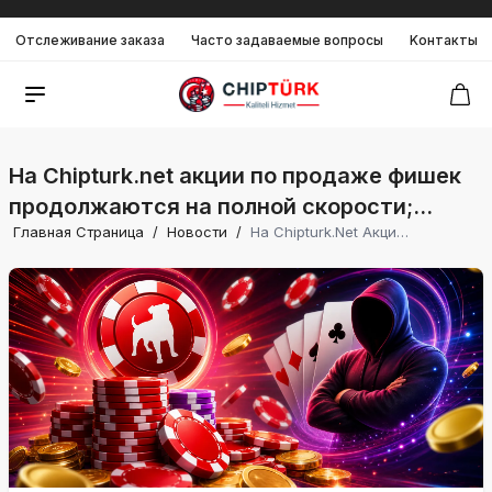
Отслеживание заказа
Часто задаваемые вопросы
Kонтакты
На Chipturk.net акции по продаже фишек
продолжаются на полной скорости;
Главная Страница
/
Новости
/
На Chipturk.net Акции По Продаже Фишек Продолжаются На Полной Скорости; Желающие Купить Фишки Zynga Poker Получают Обслуживание 24/7 Без Перерывов.
желающие купить фишки Zynga Poker
получают обслуживание 24/7 без
перерывов.