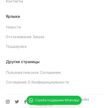
Kонтакты
Ярлыки
Новости
Отслеживание Заказа
Поддержка
Другие страницы
Пользовательское Соглашение
Соглашение О Конфиденциальности
© 2025
Chipturk.net
•
Все права
Служба поддержки WhatsApp
защищены