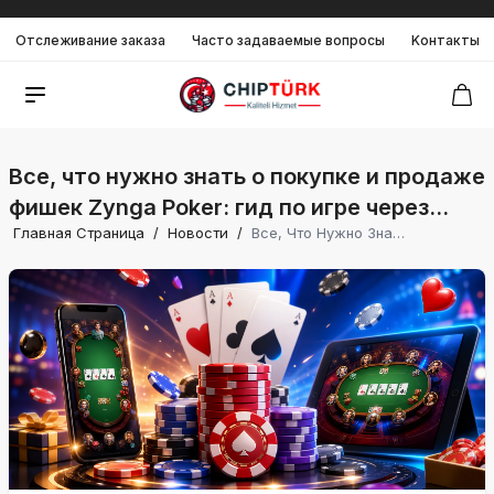
Отслеживание заказа
Часто задаваемые вопросы
Kонтакты
Все, что нужно знать о покупке и продаже
фишек Zynga Poker: гид по игре через
Главная Страница
/
Новости
/
Все, Что Нужно Знать О Покупке И Продаже Фишек Zynga Poker: Гид По Игре Через Facebook, Google Play И App Store.
Facebook, Google Play и App Store.