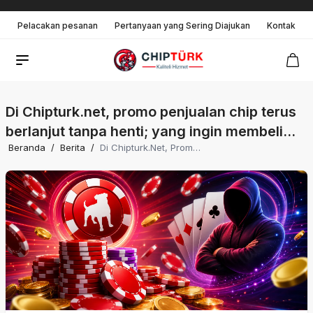
Pelacakan pesanan
Pertanyaan yang Sering Diajukan
Kontak
Di Chipturk.net, promo penjualan chip terus
berlanjut tanpa henti; yang ingin membeli
Beranda
/
Berita
/
Di Chipturk.net, Promo Penjualan Chip Terus Berlanjut Tanpa Henti; Yang Ingin Membeli Chip Zynga Poker Bisa Mendapat Layanan 24/7 Tanpa Putus.
chip Zynga Poker bisa mendapat layanan
24/7 tanpa putus.