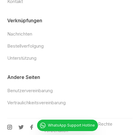
Kontakt
Verknüpfungen
Nachrichten
Bestellverfolgung
Unterstützung
Andere Seiten
Benutzervereinbarung
Vertraulichkeitsvereinbarung
© 2025
Chipturk.net
•
Alle Rechte
WhatsApp Support Hotline
vorbehalten