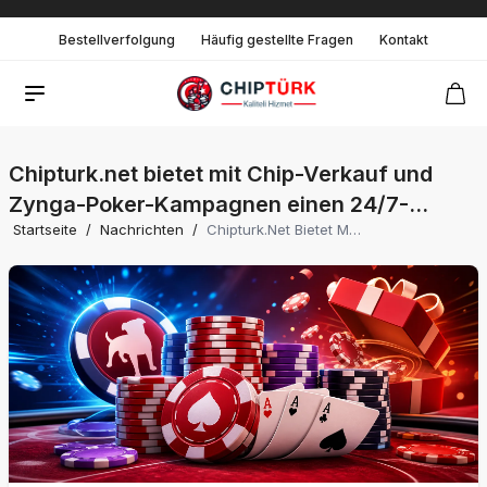
Bestellverfolgung
Häufig gestellte Fragen
Kontakt
Chipturk.net bietet mit Chip-Verkauf und
Zynga-Poker-Kampagnen einen 24/7-
Startseite
/
Nachrichten
/
Chipturk.net Bietet Mit Chip-Verkauf Und Zynga-Poker-Kampagnen Einen 24/7-Service Ohne Unterbrechung Und Sichert Spielern Die Vorteilhaftesten Preise.
Service ohne Unterbrechung und sichert
Spielern die vorteilhaftesten Preise.