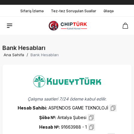
Sifariş İzləmə
Tez-tez Soruşulan Suallar
Əlaqə
Bank Hesabları
Ana Səhifə
/
Bank Hesabları
Çalışma saatleri 7/24 ödeme kabul edilir.
Hesab Sahibi
:
ASPENDOS GAME TEKNOLOJİ
Şöbə №
:
Antalya Şubesi
Hesab №
:
91663988 - 1