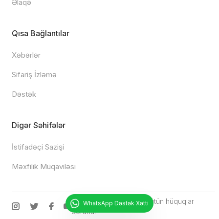
Əlaqə
Qısa Bağlantılar
Xəbərlər
Sifariş İzləmə
Dəstək
Digər Səhifələr
İstifadəçi Sazişi
Məxfilik Müqaviləsi
© 2025
Chipturk.net
•
Bütün hüquqlar
WhatsApp Dəstək Xətti
qorunur