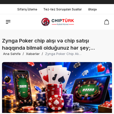
Sifariş İzləmə
Tez-tez Soruşulan Suallar
Əlaqə
Zynga Poker chip alışı və chip satışı
haqqında bilməli olduğunuz hər şey;
Ana Səhifə
/
Xəbərlər
/
Zynga Poker Chip Alışı Və Chip Satışı Haqqında Bilməli Olduğunuz Hər Şey; Facebook, Google Play Və App Store Üzərindən Oynama Bələdçisi Buradadır.
Facebook, Google Play və App Store
üzərindən oynama bələdçisi buradadır.