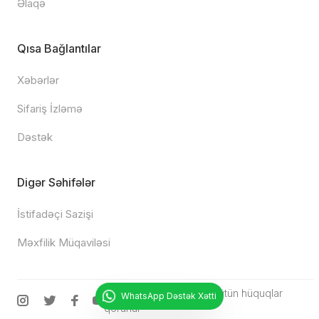
Əlaqə
Qısa Bağlantılar
Xəbərlər
Sifariş İzləmə
Dəstək
Digər Səhifələr
İstifadəçi Sazişi
Məxfilik Müqaviləsi
© 2025
Chipturk.net
•
Bütün hüquqlar
WhatsApp Dəstək Xətti
qorunur